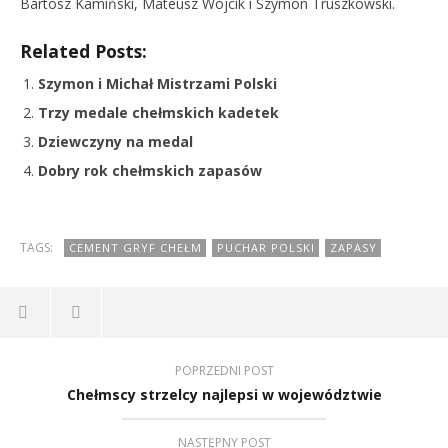
Bartosz Kamiński, Mateusz Wójcik i Szymon Truszkowski.
Related Posts:
Szymon i Michał Mistrzami Polski
Trzy medale chełmskich kadetek
Dziewczyny na medal
Dobry rok chełmskich zapasów
TAGS:
CEMENT GRYF CHEŁM
PUCHAR POLSKI
ZAPASY
POPRZEDNI POST
Chełmscy strzelcy najlepsi w województwie
NASTĘPNY POST