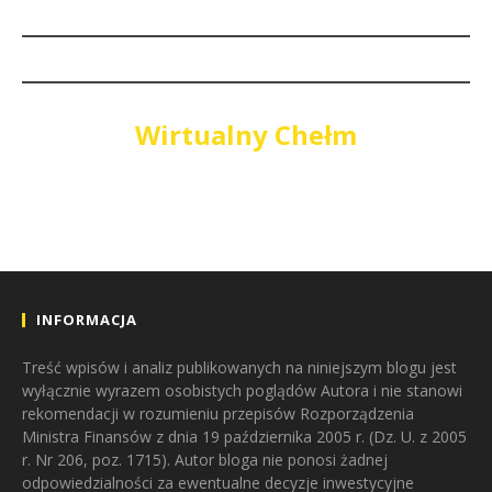
Wirtualny Chełm
INFORMACJA
Treść wpisów i analiz publikowanych na niniejszym blogu jest
wyłącznie wyrazem osobistych poglądów Autora i nie stanowi
rekomendacji w rozumieniu przepisów Rozporządzenia
Ministra Finansów z dnia 19 października 2005 r. (Dz. U. z 2005
r. Nr 206, poz. 1715). Autor bloga nie ponosi żadnej
odpowiedzialności za ewentualne decyzje inwestycyjne