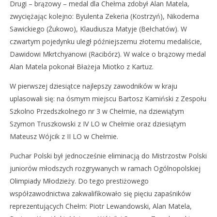
Drugi – brązowy – medal dla Chełma zdobył Alan Matela,
zwyciężając kolejno: Byulenta Zekeria (Kostrzyń), Nikodema
Sawickiego (Żukowo), Klaudiusza Matyje (Bełchatów). W
czwartym pojedynku uległ późniejszemu złotemu medaliście,
Dawidowi Mkrtchyanowi (Racibórz). W walce o brązowy medal
Alan Matela pokonał Błażeja Miotko z Kartuz.
W pierwszej dziesiątce najlepszy zawodników w kraju
uplasowali się: na ósmym miejscu Bartosz Kamiński z Zespołu
Szkolno Przedszkolnego nr 3 w Chełmie, na dziewiątym
Szymon Truszkowski z IV LO w Chełmie oraz dziesiątym
Mateusz Wójcik z II LO w Chełmie.
Puchar Polski był jednocześnie eliminacją do Mistrzostw Polski
juniorów młodszych rozgrywanych w ramach Ogólnopolskiej
Olimpiady Młodzieży. Do tego prestiżowego
współzawodnictwa zakwalifikowało się pięciu zapaśników
reprezentujących Chełm: Piotr Lewandowski, Alan Matela,