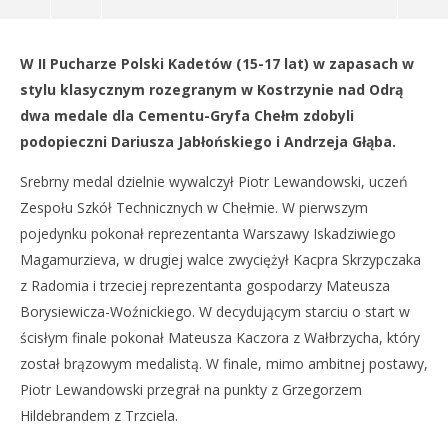
NOW VIEWING
W II Pucharze Polski Kadetów (15-17 lat) w zapasach w
Srebro Lewandowskiego i brąz Mateli
Dz
stylu klasycznym rozegranym w Kostrzynie nad Odrą
8
8
dwa medale dla Cementu-Gryfa Chełm zdobyli
kwietnia
kwi
2019
201
podopieczni Dariusza Jabłońskiego i Andrzeja Głąba.
REDAKCJA
R
Srebrny medal dzielnie wywalczył Piotr Lewandowski, uczeń
Zespołu Szkół Technicznych w Chełmie. W pierwszym
pojedynku pokonał reprezentanta Warszawy Iskadziwiego
Magamurzieva, w drugiej walce zwyciężył Kacpra Skrzypczaka
z Radomia i trzeciej reprezentanta gospodarzy Mateusza
Borysiewicza-Woźnickiego. W decydującym starciu o start w
ścisłym finale pokonał Mateusza Kaczora z Wałbrzycha, który
został brązowym medalistą. W finale, mimo ambitnej postawy,
Piotr Lewandowski przegrał na punkty z Grzegorzem
Hildebrandem z Trzciela.