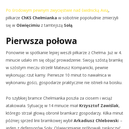
NOW VIEWING
Po środowym pewnym zwycięstwie nad świdnicką Avią
,
Podział punktów w Oświęcimiu
Dz
piłkarze
ChKS Chełmianka
w sobotnie popołudnie zmierzyli
2
2
się w
Oświęcimiu
z tamtejszą
Sołą
.
września
wrz
2018
201
REDAKCJA
R
Pierwsza połowa
Ponownie w spotkanie lepiej weszli piłkarze z Chełma. Już w 4.
minucie udało im się objąć prowadzenie. Swoją szóstą bramkę
w szóstym meczu strzelił Mateusz Kompanicki, pewnie
wykonując rzut karny. Pierwsze 10 minut to nawałnica w
wykonaniu gości, gospodarze praktycznie nie istnieli na boisku.
Po szybkiej bramce Chełmianka poszła za ciosem i wciąż
atakowała. Sytuację w 14 minucie miał
Krzysztof Zawiślak
,
którego strzał głową obronił bramkarz gospodarzy. Kilka minut
później sprzed linii bramkowej wybił
Arkadiusz Chlebowsk
i –
jeden z defensorów Soły. Oświęcimianie próbowali zaskoczyć