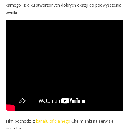
karnego) z kilku stworzonych dobrych okazji do podwyższenia
wyniku.
Film pochodzi z
kanału oficjalnego
Chełmianki na serwisie
youtube.