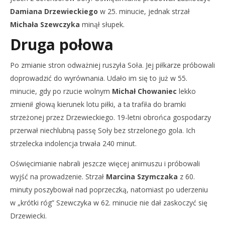
Damiana Drzewieckiego
w 25. minucie, jednak strzał
Michała Szewczyka
minął słupek.
Druga połowa
Po zmianie stron odważniej ruszyła Soła. Jej piłkarze próbowali
doprowadzić do wyrównania. Udało im się to już w 55.
minucie, gdy po rzucie wolnym
Michał Chowaniec
lekko
zmienił głową kierunek lotu piłki, a ta trafiła do bramki
strzeżonej przez Drzewieckiego. 19-letni obrońca gospodarzy
przerwał niechlubną passę Soły bez strzelonego gola. Ich
strzelecka indolencja trwała 240 minut.
Oświęcimianie nabrali jeszcze więcej animuszu i próbowali
wyjść na prowadzenie. Strzał
Marcina Szymczaka
z 60.
minuty poszybował nad poprzeczką, natomiast po uderzeniu
w „krótki róg” Szewczyka w 62. minucie nie dał zaskoczyć się
Drzewiecki.