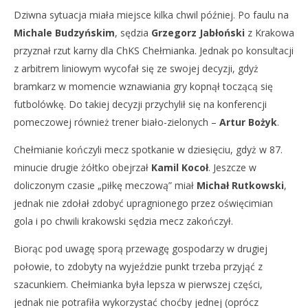
Dziwna sytuacja miała miejsce kilka chwil później. Po faulu na
Michale Budzyńskim
, sędzia
Grzegorz Jabłoński
z Krakowa
przyznał rzut karny dla ChKS Chełmianka. Jednak po konsultacji
z arbitrem liniowym wycofał się ze swojej decyzji, gdyż
bramkarz w momencie wznawiania gry kopnął toczącą się
futbolówkę. Do takiej decyzji przychylił się na konferencji
pomeczowej również trener biało-zielonych –
Artur Bożyk
.
Chełmianie kończyli mecz spotkanie w dziesięciu, gdyż w 87.
minucie drugie żółtko obejrzał
Kamil Kocoł
. Jeszcze w
doliczonym czasie „piłkę meczową” miał
Michał Rutkowski
,
jednak nie zdołał zdobyć upragnionego przez oświęcimian
gola i po chwili krakowski sędzia mecz zakończył.
Biorąc pod uwagę sporą przewagę gospodarzy w drugiej
połowie, to zdobyty na wyjeździe punkt trzeba przyjąć z
szacunkiem. Chełmianka była lepsza w pierwszej części,
jednak nie potrafiła wykorzystać choćby jednej (oprócz