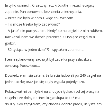
Ja tylko uśmiech. Grzeczny, acz króciutki i niezachęcający
zupełnie. Pan ponownie, bez cienia zniechęcenia.
– Brata nie było w domu, więc co? Wracam.
– To może trzeba było zadzwonić?
– A jakoś nie pomyślałem. Kiedyś to na cegielni z nim robiłem.
Raz kazali nam we dwóch przenieść 32 tysiące cegieł w 8
godzin.
– 32 tysiące w jeden dzień?? –spytałam zdumiona.
I ten nieplanowany zachwyt był zapałką przy szlaczku z
benzyną. Pooszłooo…
Dowiedziałam się zatem, że bracia ładowali po 240 cegieł na
jedną taczkę oraz jak się cegły wypala pojedynczo.
Pokazywał mi pan żylaki na chudych łydkach od tej pracy na
cegielni i że dolny odcinek kręgosłupa to też ma
do d..y. Gdy zapytałam, czy chociaż dobrze płacili, usłyszałam,