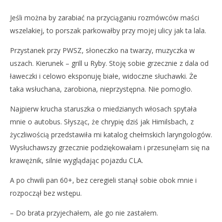
NOW VIEWING
Jeśli można by zarabiać na przyciąganiu rozmówców maści
Cegłą w głowę ;)
Dz
wszelakiej, to porszak parkowałby przy mojej ulicy jak ta lala.
25
25
kwietnia
kwi
Przystanek przy PWSZ, słoneczko na twarzy, muzyczka w
2015
201
REDAKCJA
R
uszach. Kierunek – grill u Ryby. Stoję sobie grzecznie z dala od
ławeczki i celowo eksponuję białe, widoczne słuchawki. Że
taka wsłuchana, zarobiona, nieprzystępna. Nie pomogło.
Najpierw krucha staruszka o miedzianych włosach spytała
mnie o autobus. Słysząc, że chrypię dziś jak Himilsbach, z
życzliwością przedstawiła mi katalog chełmskich laryngologów.
Wysłuchawszy grzecznie podziękowałam i przesunęłam się na
krawężnik, silnie wyglądając pojazdu CLA.
A po chwili pan 60+, bez ceregieli stanął sobie obok mnie i
rozpoczął bez wstępu.
– Do brata przyjechałem, ale go nie zastałem.