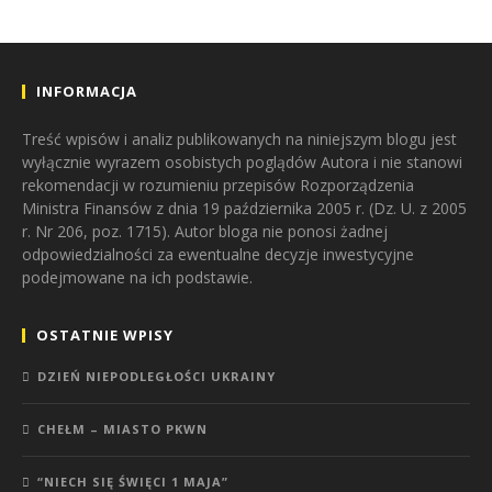
INFORMACJA
Treść wpisów i analiz publikowanych na niniejszym blogu jest
wyłącznie wyrazem osobistych poglądów Autora i nie stanowi
rekomendacji w rozumieniu przepisów Rozporządzenia
Ministra Finansów z dnia 19 października 2005 r. (Dz. U. z 2005
r. Nr 206, poz. 1715). Autor bloga nie ponosi żadnej
odpowiedzialności za ewentualne decyzje inwestycyjne
podejmowane na ich podstawie.
OSTATNIE WPISY
DZIEŃ NIEPODLEGŁOŚCI UKRAINY
CHEŁM – MIASTO PKWN
“NIECH SIĘ ŚWIĘCI 1 MAJA”