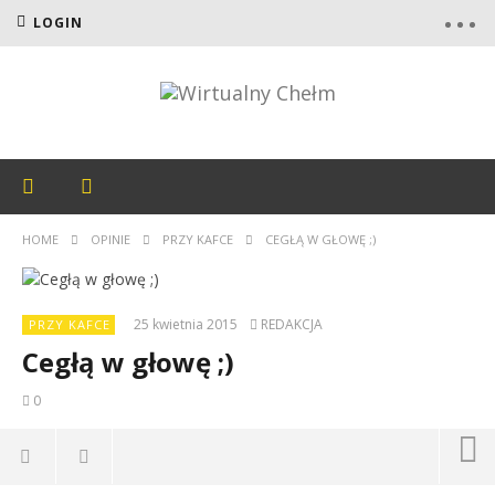
LOGIN
HOME
OPINIE
PRZY KAFCE
CEGŁĄ W GŁOWĘ ;)
25 kwietnia 2015
REDAKCJA
PRZY KAFCE
Cegłą w głowę ;)
0