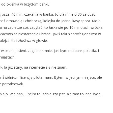
e do okienka w brzydkim banku.
podległości Ukrainy
Chełm – miasto PKWN
rosze. 40 min. czekania w banku, to dla mnie o 30 za dużo.
2
lutego
oś omawiają i chichoczą, kolejka do jednej kasy spora. Moja
2018
REDAKCJA
a na zaplecze coś zapytać, to łaskawie po 10 minutach wróciła.
acownice niestarannie ubrane, jakiś taki nieprofesjonalizm w
olejce zła i złośliwa w głowie.
wiosen i jesieni, zagadnął mnie, jaki bym mu bank poleciła. I
 miastach.
Ja już stary, na internecie się nie znam.
 Świdniku. I licencję pilota mam. Byłem w jednym miejscu, ale
e potraktowali.
iało. Wie pani, Chełm to ładniejszy jest, ale tam to inne życie,