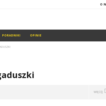
O 
PORADNIKI
OPINIE
ADUSZKI
gaduszki
WIĘCEJ