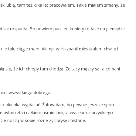
sk lubię, tam też kilka lat pracowałem. Takie miałem zmiany, że
 się rozpadła. Bo powiem pani, że kobiety to łase na pieniądze
nie tak, ciągle mało. Ale np. w Hiszpanii mieszkałem chwilę i
ą się, że ich chłopy tam chodzą. Że tacy męscy są, a co pani
enia i wszystkiego dobrego.
 do okienka wypłacać. Żałowałam, bo pewnie jeszcze sporo
e byłam zła i całkiem uśmiechnięta wyszłam z brzydkiego
zie noszą w sobie różne życiorysy i historie.