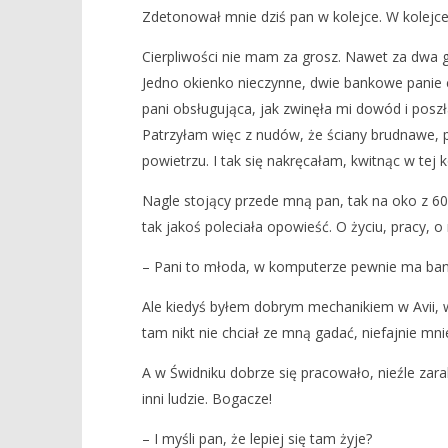
Zdetonował mnie dziś pan w kolejce. W kolejc
Z cyklu: uliczne pogaduszki
Dzień Nie
Cierpliwości nie mam za grosz. Nawet za dwa g
2
2
lutego
lutego
Jedno okienko nieczynne, dwie bankowe panie c
2018
2018
REDAKCJA
REDAKCJA
pani obsługująca, jak zwinęła mi dowód i poszł
Patrzyłam więc z nudów, że ściany brudnawe, pr
powietrzu. I tak się nakręcałam, kwitnąc w tej k
Nagle stojący przede mną pan, tak na oko z 60 
tak jakoś poleciała opowieść. O życiu, pracy, o
– Pani to młoda, w komputerze pewnie ma bank. 
Ale kiedyś byłem dobrym mechanikiem w Avii, w
tam nikt nie chciał ze mną gadać, niefajnie mni
A w Świdniku dobrze się pracowało, nieźle zarab
inni ludzie. Bogacze!
– I myśli pan, że lepiej się tam żyje?