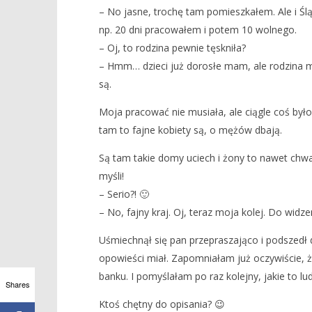
– No jasne, trochę tam pomieszkałem. Ale i Ślą
np. 20 dni pracowałem i potem 10 wolnego.
– Oj, to rodzina pewnie tęskniła?
– Hmm… dzieci już dorosłe mam, ale rodzina mi
są.
Moja pracować nie musiała, ale ciągle coś było 
tam to fajne kobiety są, o mężów dbają.
Są tam takie domy uciech i żony to nawet chwal
myśli!
– Serio?! 🙂
– No, fajny kraj. Oj, teraz moja kolej. Do widz
Uśmiechnął się pan przepraszająco i podszedł
opowieści miał. Zapomniałam już oczywiście, ż
banku. I pomyślałam po raz kolejny, jakie to lud
Shares
Ktoś chętny do opisania? 😉