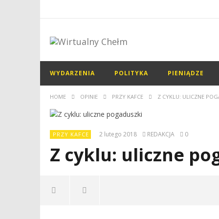
WYDARZENIA
POLITYKA
PIENIĄDZE
HOME
OPINIE
PRZY KAFCE
Z CYKLU: ULICZNE POG
2 lutego 2018
REDAKCJA
0
PRZY KAFCE
Z cyklu: uliczne po
NOW VIEWING