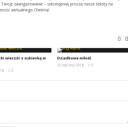
 Twoje zaangażowanie – udostępniaj proszę nasze teksty na
zność wirtualnego Chełma!
ki wieczór z sukienką w
Dziadkowa miłość
25 stycznia 2018
0
REDAKCJA
018
0
REDAKCJA