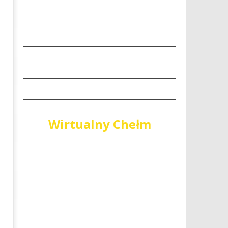
“Niech się święci 1 maja"
PiS wygrywa wybory do Sej
Województwa Lubelskiego
2
lutego
2
2018
lutego
REDAKCJA
2018
REDAKCJA
Wirtualny Chełm