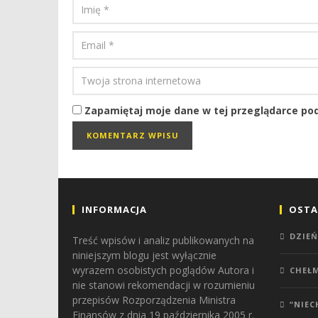
Zapamiętaj moje dane w tej przeglądarce pod
INFORMACJA
OSTA
DZIEŃ
Treść wpisów i analiz publikowanych na
niniejszym blogu jest wyłącznie
wyrazem osobistych poglądów Autora i
CHEŁ
nie stanowi rekomendacji w rozumieniu
przepisów Rozporządzenia Ministra
“NIEC
Finansów z dnia 19 października 2005 r.