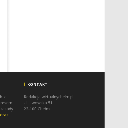
KONTAKT
b z
Redakcja wirtualnychelm.pl
adresem
Ul. Lwowska 51
 zasady
22-100 Chełm
 oraz