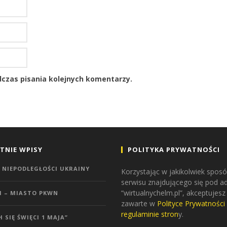
czas pisania kolejnych komentarzy.
TNIE WPISY
POLITYKA PRYWATNOŚCI
 NIEPODLEGŁOŚCI UKRAINY
Korzystając w jakikolwiek sposó
serwisu znajdującego się pod 
“wirtualnychelm.pl”, akceptujesz
M – MIASTO PKWN
zawarte w
Polityce Prywatności
regulaminie stron
y.
H SIĘ ŚWIĘCI 1 MAJA”