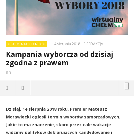
14 sierpnia 2018
REDAKCJA
OKIEM NACZELNEGO
Kampania wyborcza od dzisiaj
zgodna z prawem
3
Dzisiaj, 14 sierpnia 2018 roku, Premier Mateusz
Dz
Morawiecki ogłosił termin wyborów samorządowych.
14
Jakie to ma znaczenie, skoro przez całe wakacje
sie
201
widzimy polityków deklarujących kandydowanie i