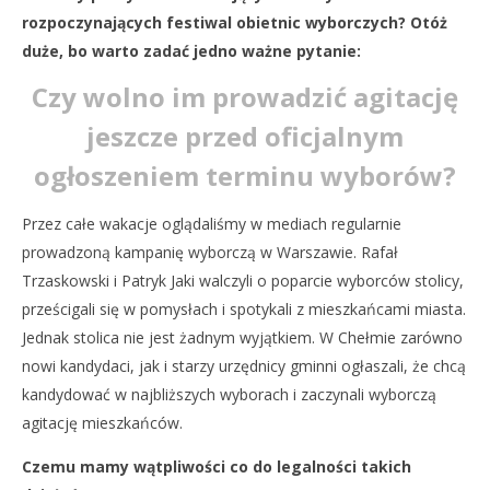
R
rozpoczynających festiwal obietnic wyborczych? Otóż
duże, bo warto zadać jedno ważne pytanie:
Czy wolno im prowadzić agitację
jeszcze przed oficjalnym
NOW VIEWING
ogłoszeniem terminu wyborów?
Kampania wyborcza od dzisiaj zgodna z prawem
Przez całe wakacje oglądaliśmy w mediach regularnie
14
prowadzoną kampanię wyborczą w Warszawie. Rafał
sierpnia
2018
Trzaskowski i Patryk Jaki walczyli o poparcie wyborców stolicy,
REDAKCJA
prześcigali się w pomysłach i spotykali z mieszkańcami miasta.
Jednak stolica nie jest żadnym wyjątkiem. W Chełmie zarówno
nowi kandydaci, jak i starzy urzędnicy gminni ogłaszali, że chcą
kandydować w najbliższych wyborach i zaczynali wyborczą
agitację mieszkańców.
Czemu mamy wątpliwości co do legalności takich