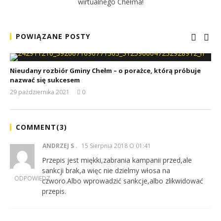
wirtualnego Chełma!
POWIĄZANE POSTY
Nieudany rozbiór Gminy Chełm – o porażce, którą próbuje
nazwać się sukcesem
29 października 2021
0
REDAKCJA
COMMENT(
3
)
ANDRZEJ S
15 Sierpnia 2018 O 01:41
Przepis jest miękki,zabrania kampanii przed,ale
sankcji brak,a więc nie dzielmy włosa na
ODPOWIEDZ
czworo.Albo wprowadzić sankcje,albo zlikwidować
przepis.