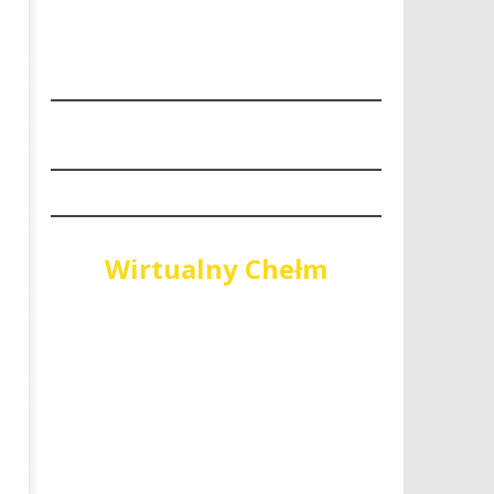
“Niech się święci 1 maja"
PiS wygrywa wybory do Sej
Województwa Lubelskiego
18
stycznia
18
2018
stycznia
REDAKCJA
2018
REDAKCJA
Wirtualny Chełm