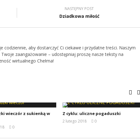
NASTĘPNY POST
Dziadkowa miłość
je codziennie, aby dostarczyć Ci ciekawe i przydatne treści. Naszym
 Twoje zaangażowanie – udostępniaj proszę nasze teksty na
zność wirtualnego Chełma!
ki wieczór z sukienką w
Z cyklu: uliczne pogaduszki
2 lutego 2018
0
REDAKCJA
018
0
REDAKCJA