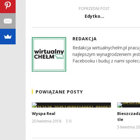
POPRZEDNI POST
Edytko...
REDAKCJA
Redakcja wirtualnychelm.pl pracu
najlepszym wynagrodzeniem jest
Facebooku i buduj z nami społec
POWIĄZANE POSTY
Wyspa Real
Bieszczadz
tle
20 kwietnia 2018
0
REDAKCJA
5 kwietnia 2