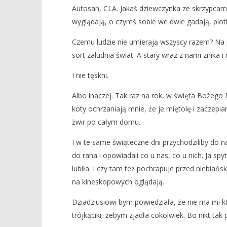
Autosan, CLA. Jakaś dziewczynka ze skrzypcami 
Dziewczynka ze skrzypcami
Dzień Nie
wyglądają, o czymś sobie we dwie gadają, plot
18
18
stycznia
stycznia
Czemu ludzie nie umierają wszyscy razem? Na ps
2018
2018
REDAKCJA
REDAKCJA
sort zaludnia świat. A stary wraz z nami znika i 
I nie tęskni.
Albo inaczej. Tak raz na rok, w święta Bożeg
koty ochrzaniają mnie, że je miętolę i zaczepia
żwir po całym domu.
I w te same świąteczne dni przychodziliby do nas
do rana i opowiadali co u nas, co u nich. Ja sp
lubiła. I czy tam też pochrapuje przed niebiańs
na kineskopowych oglądają.
Dziadziusiowi bym powiedziała, że nie ma mi kto
trójkąciki, żebym zjadła cokolwiek. Bo nikt tak p