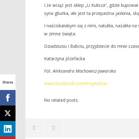
I że wciąż jest sklep „U Kulisza”, gdzie kupowa
syna gburka, ale jest ta przepastna jaskinia, s
I naściskałabym się z nimi, natuliła, nażaliła na
w zimne święta.
Dziadziusiu i Babciu, przyjdziecie do mnie cza
Katarzyna Józefacka
Fot. Aleksandra Machowicz-Jaworska
Shares
www.facebook.com/PrzyKafce/
No related posts.