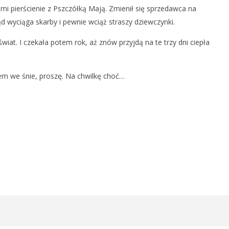
ł mi pierścienie z Pszczółką Mają. Zmienił się sprzedawca na
kąd wyciąga skarby i pewnie wciąż straszy dziewczynki.
 świat. I czekała potem rok, aż znów przyjdą na te trzy dni ciepła
sem we śnie, proszę. Na chwilkę choć…