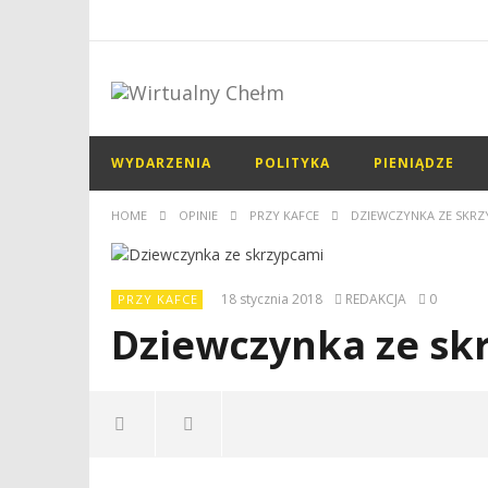
WYDARZENIA
POLITYKA
PIENIĄDZE
HOME
OPINIE
PRZY KAFCE
DZIEWCZYNKA ZE SKRZ
18 stycznia 2018
REDAKCJA
0
PRZY KAFCE
Dziewczynka ze sk
NOW VIEWING