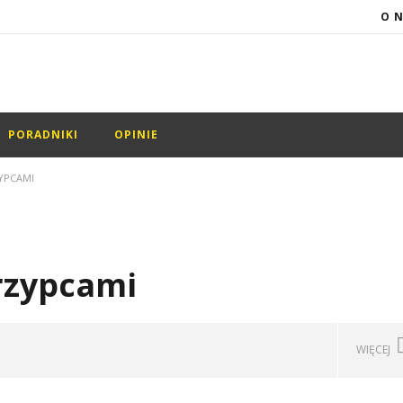
O 
PORADNIKI
OPINIE
YPCAMI
rzypcami
WIĘCEJ