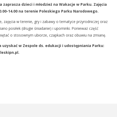
a zaprasza dzieci i młodzież na Wakacje w Parku. Zajęcia
podległości Ukrainy
Chełm – miasto PKWN
10.00-14.00 na terenie Poleskiego Parku Narodowego.
26
czerwca
 zajęcia w terenie, gry i zabawy o tematyce przyrodniczej oraz
2019
REDAKCJA
iano posiłek (drugie śniadanie) i upominki. Ponieważ część
amiętać o stosownym ubiorze, czapkach oraz obuwiu na zmianę.
 uzyskać w Zespole ds. edukacji i udostępniania Parku:
leskipn.pl.