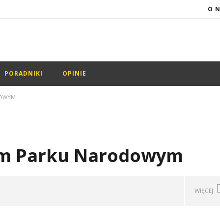
O 
PORADNIKI
OPINIE
DOWYM
im Parku Narodowym
WIĘCEJ