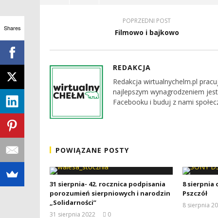
POPRZEDNI POST
Shares
Filmowo i bajkowo
REDAKCJA
Redakcja wirtualnychelm.pl pracu
najlepszym wynagrodzeniem jest
Facebooku i buduj z nami społec
POWIĄZANE POSTY
31 sierpnia- 42. rocznica podpisania
8 sierpnia
porozumień sierpniowych i narodzin
Pszczół
„Solidarności”
8 sierpnia 2
31 sierpnia 2022
0