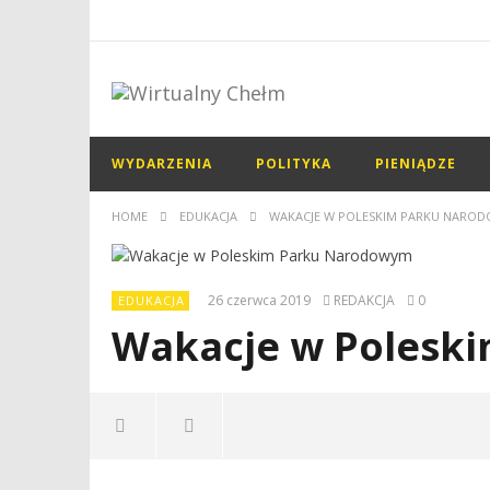
WYDARZENIA
POLITYKA
PIENIĄDZE
HOME
EDUKACJA
WAKACJE W POLESKIM PARKU NARO
26 czerwca 2019
REDAKCJA
0
EDUKACJA
Wakacje w Polesk
NOW VIEWING