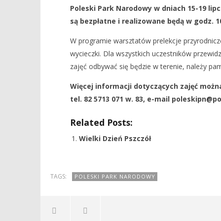
Poleski Park Narodowy w dniach 15-19 lipc
Wakacje w Poleskim Parku
Dzień Nie
są bezpłatne i realizowane będą w godz. 
Narodowym
26
czerwca
26
W programie warsztatów prelekcje przyrodnicze,
2019
czerwca
REDAKCJA
2019
wycieczki. Dla wszystkich uczestników przewidz
REDAKCJA
zajęć odbywać się będzie w terenie, należy p
Więcej informacji dotyczących zajęć można
tel. 82 5713 071 w. 83, e-mail poleskipn@po
Related Posts:
Wielki Dzień Pszczół
TAGS:
POLESKI PARK NARODOWY