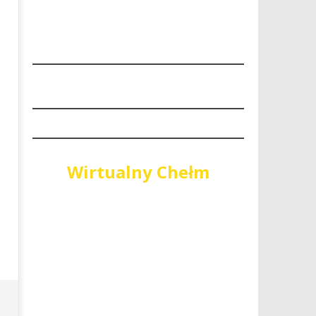
“Niech się święci 1 maja"
PiS wygrywa wybory do Sej
Województwa Lubelskiego
26
czerwca
26
2019
czerwca
REDAKCJA
2019
REDAKCJA
Wirtualny Chełm