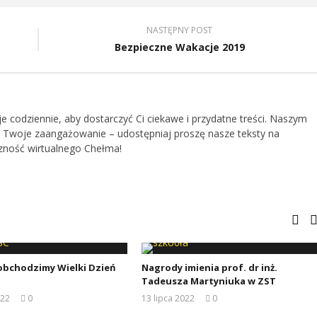
NASTĘPNY POST
Bezpieczne Wakacje 2019
je codziennie, aby dostarczyć Ci ciekawe i przydatne treści. Naszym
 Twoje zaangażowanie – udostępniaj proszę nasze teksty na
zność wirtualnego Chełma!
 obchodzimy Wielki Dzień
Nagrody imienia prof. dr inż.
Tadeusza Martyniuka w ZST
022
0
13 lipca 2022
0
REDAKCJA
REDAKCJA