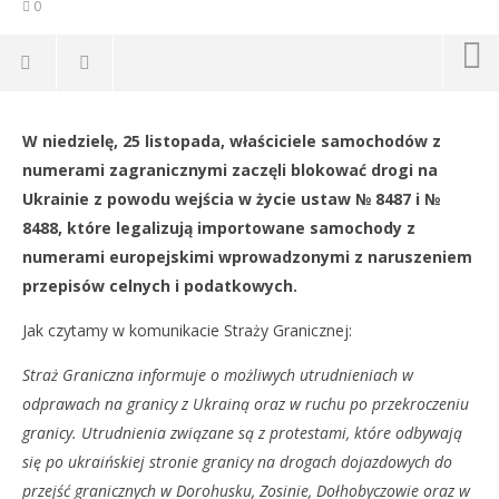
0
NOW VIEWING
W niedzielę, 25 listopada, właściciele samochodów z
Utrudnienia na przejściu granicznym: Ludzie blokują
Dz
numerami zagranicznymi zaczęli blokować drogi na
drogi na Ukrainie
25
Ukrainie z powodu wejścia w życie ustaw № 8487 i №
lis
25
201
listopada
8488, które legalizują importowane samochody z
R
2018
numerami europejskimi wprowadzonymi z naruszeniem
REDAKCJA
przepisów celnych i podatkowych.
Jak czytamy w komunikacie Straży Granicznej:
Straż Graniczna informuje o możliwych utrudnieniach w
odprawach na granicy z Ukrainą oraz w ruchu po przekroczeniu
granicy. Utrudnienia związane są z protestami, które odbywają
się po ukraińskiej stronie granicy na drogach dojazdowych do
przejść granicznych w Dorohusku, Zosinie, Dołhobyczowie oraz w