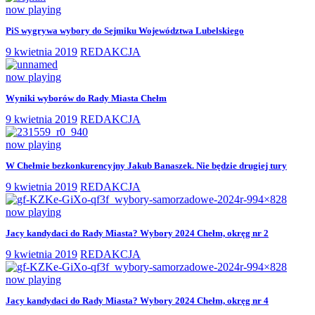
now playing
PiS wygrywa wybory do Sejmiku Województwa Lubelskiego
9 kwietnia 2019
REDAKCJA
now playing
Wyniki wyborów do Rady Miasta Chełm
9 kwietnia 2019
REDAKCJA
now playing
W Chełmie bezkonkurencyjny Jakub Banaszek. Nie będzie drugiej tury
9 kwietnia 2019
REDAKCJA
now playing
Jacy kandydaci do Rady Miasta? Wybory 2024 Chełm, okręg nr 2
9 kwietnia 2019
REDAKCJA
now playing
Jacy kandydaci do Rady Miasta? Wybory 2024 Chełm, okręg nr 4