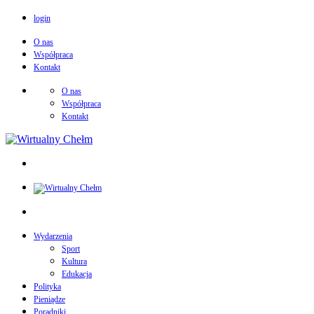
login
O nas
Współpraca
Kontakt
O nas
Współpraca
Kontakt
Wydarzenia
Sport
Kultura
Edukacja
Polityka
Pieniądze
Poradniki