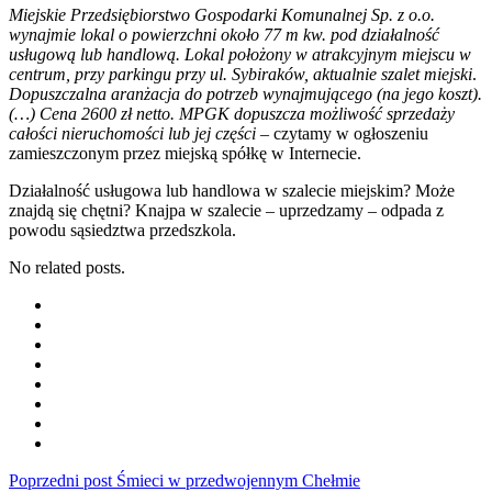
Miejskie Przedsiębiorstwo Gospodarki Komunalnej Sp. z o.o.
wynajmie lokal o powierzchni około 77 m kw. pod działalność
usługową lub handlową. Lokal położony w atrakcyjnym miejscu w
centrum, przy parkingu przy ul. Sybiraków, aktualnie szalet miejski
.
Dopuszczalna aranżacja do potrzeb wynajmującego (na jego koszt).
(…) Cena 2600 zł netto. MPGK dopuszcza możliwość sprzedaży
całości nieruchomości lub jej części
– czytamy w ogłoszeniu
zamieszczonym przez miejską spółkę w Internecie.
Działalność usługowa lub handlowa w szalecie miejskim? Może
znajdą się chętni? Knajpa w szalecie – uprzedzamy – odpada z
powodu sąsiedztwa przedszkola.
No related posts.
Poprzedni post
Śmieci w przedwojennym Chełmie