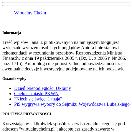
Wirtualny Chełm
Informacja
Treść wpisów i analiz publikowanych na niniejszym blogu jest
wyłącznie wyrazem osobistych poglądów Autora i nie stanowi
rekomendacji w rozumieniu przepisów Rozporządzenia Ministra
Finansów z dnia 19 października 2005 r. (Dz. U. z 2005 r. Nr 206,
poz. 1715). Autor bloga nie ponosi żadnej odpowiedzialności za
ewentualne decyzje inwestycyjne podejmowane na ich podstawie.
Ostatnie wpisy
Dzień Niepodległości Ukrainy
Chełm – miasto PKWN
“Niech się święci 1 maja”
PiS wygrywa wybory do Sejmiku Województwa Lubelskiego
POLITYKA PRYWATNOŚCI
Korzystając w jakikolwiek sposób z serwisu znajdującego się pod
adresem “wirtualnychelm.pl”, akceptujesz zasady zawarte w