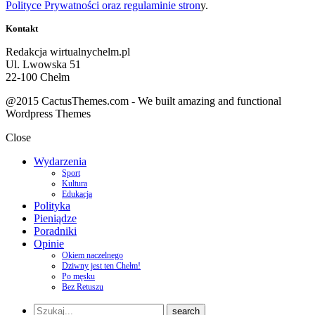
Polityce Prywatności oraz regulaminie stron
y.
Kontakt
Redakcja wirtualnychelm.pl
Ul. Lwowska 51
22-100 Chełm
@2015 CactusThemes.com - We built amazing and functional
Wordpress Themes
Close
Wydarzenia
Sport
Kultura
Edukacja
Polityka
Pieniądze
Poradniki
Opinie
Okiem naczelnego
Dziwny jest ten Chełm!
Po męsku
Bez Retuszu