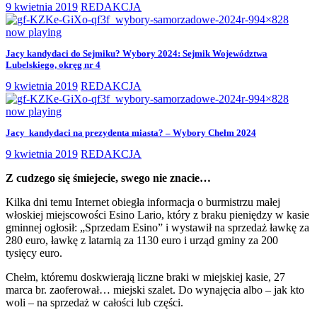
9 kwietnia 2019
REDAKCJA
now playing
Jacy kandydaci do Sejmiku? Wybory 2024: Sejmik Województwa
Lubelskiego, okręg nr 4
9 kwietnia 2019
REDAKCJA
now playing
Jacy kandydaci na prezydenta miasta? – Wybory Chełm 2024
9 kwietnia 2019
REDAKCJA
Z cudzego się śmiejecie, swego nie znacie…
Kilka dni temu Internet obiegła informacja o burmistrzu małej
włoskiej miejscowości Esino Lario, który z braku pieniędzy w kasie
gminnej ogłosił: „Sprzedam Esino” i wystawił na sprzedaż ławkę za
280 euro, ławkę z latarnią za 1130 euro i urząd gminy za 200
tysięcy euro.
Chełm, któremu doskwierają liczne braki w miejskiej kasie, 27
marca br. zaoferował… miejski szalet. Do wynajęcia albo – jak kto
woli – na sprzedaż w całości lub części.