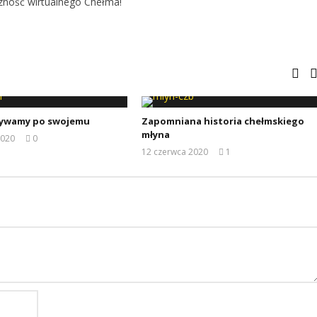
zność wirtualnego Chełma!
ywamy po swojemu
Zapomniana historia chełmskiego
młyna
2020
0
REDAKCJA
12 czerwca 2020
1
REDAKCJA