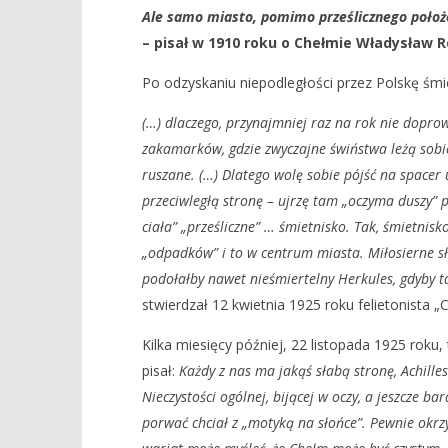
Ale samo miasto, pomimo prześlicznego położe
Śmieci w przedwojennym Chełmie
Dzień Nie
– pisał w 1910 roku
o Chełmie Władysław 
5
5
kwietnia
kwietnia
Po odzyskaniu niepodległości przez Polskę śm
2019
2019
REDAKCJA
REDAKCJA
(…) dlaczego, przynajmniej raz na rok nie doprow
zakamarków, gdzie zwyczajne świństwa leżą sobie
ruszane. (…) Dlatego wolę sobie pójść na spacer 
przeciwległą stronę – ujrzę tam „oczyma duszy” 
ciała” „prześliczne” … śmietnisko. Tak, śmietnisko,
„odpadków” i to w centrum miasta. Miłosierne sło
podołałby nawet nieśmiertelny Herkules, gdyby tak
stwierdzał 12 kwietnia 1925 roku felietonista 
Kilka miesięcy później, 22 listopada 1925 rok
pisał:
Każdy z nas ma jakąś słabą stronę, Achilles
Nieczystości ogólnej, bijącej w oczy, a jeszcze ba
porwać chciał z „motyką na słońce”. Pewnie okrz