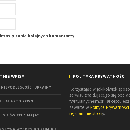
czas pisania kolejnych komentarzy.
TNIE WPISY
POLITYKA PRYWATNOŚCI
 NIEPODLEGŁOŚCI UKRAINY
Korzystając w jakikolwiek sposó
serwisu znajdującego się pod 
“wirtualnychelm.pl”, akceptujesz
M – MIASTO PKWN
zawarte w
Polityce Prywatności
regulaminie stron
y.
H SIĘ ŚWIĘCI 1 MAJA”
WYGRYWA WYBORY DO SEJMIKU