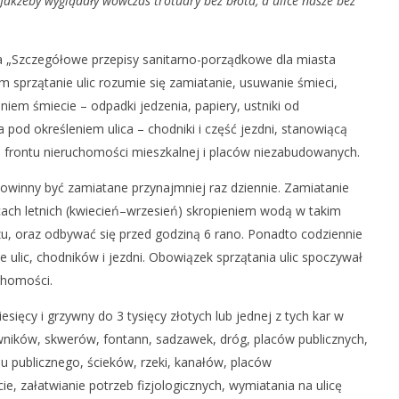
Jakżeby wyglądały wówczas trotuary bez błota, a ulice nasze bez
a „Szczegółowe przepisy sanitarno-porządkowe dla miasta
m sprzątanie ulic rozumie się zamiatanie, usuwanie śmieci,
eniem śmiecie – odpadki jedzenia, papiery, ustniki od
 pod określeniem ulica – chodniki i część jezdni, stanowiącą
ci frontu nieruchomości mieszkalnej i placów niezabudowanych.
owinny być zamiatane przynajmniej raz dziennie. Zamiatanie
ach letnich (kwiecień–wrzesień) skropieniem wodą w takim
rzu, oraz odbywać się przed godziną 6 rano. Ponadto codziennie
 ulic, chodników i jezdni. Obowiązek sprzątania ulic spoczywał
chomości.
ięcy i grzywny do 3 tysięcy złotych lub jednej z tych kar w
awników, skwerów, fontann, sadzawek, dróg, placów publicznych,
u publicznego, ścieków, rzeki, kanałów, placów
e, załatwianie potrzeb fizjologicznych, wymiatania na ulicę