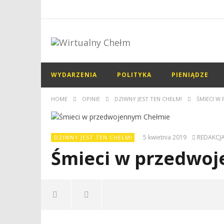
WYDARZENIA
POLITYKA
PIENIĄDZE
HOME
OPINIE
DZIWNY JEST TEN CHEŁM!
ŚMIECI W
5 kwietnia 2019
REDAKCJ
DZIWNY JEST TEN CHEŁM!
Śmieci w przedwo
NOW VIEWING