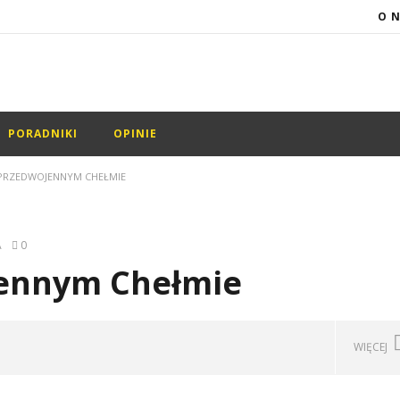
O 
PORADNIKI
OPINIE
 PRZEDWOJENNYM CHEŁMIE
A
0
jennym Chełmie
WIĘCEJ