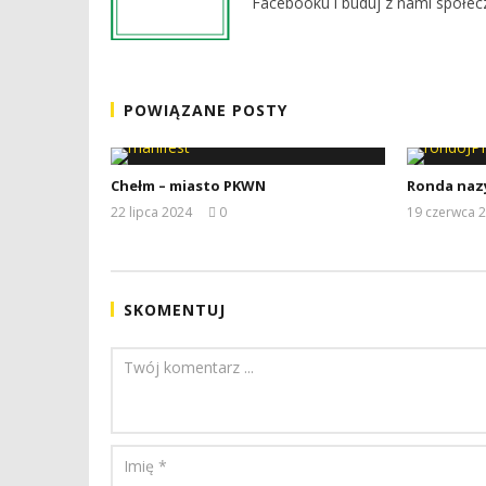
Facebooku i buduj z nami społec
POWIĄZANE POSTY
Chełm – miasto PKWN
Ronda naz
22 lipca 2024
0
19 czerwca 
REDAKCJA
SKOMENTUJ