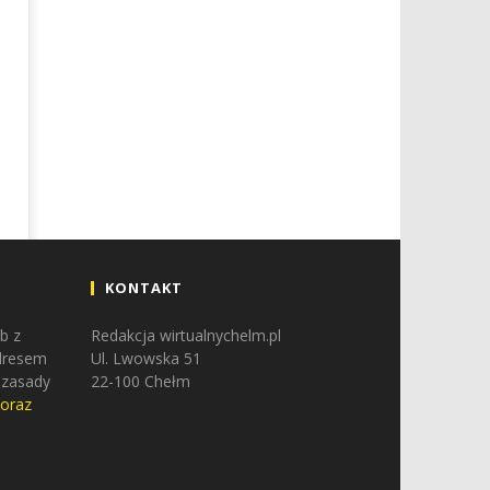
KONTAKT
b z
Redakcja wirtualnychelm.pl
adresem
Ul. Lwowska 51
 zasady
22-100 Chełm
 oraz