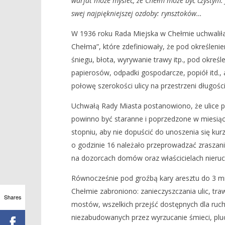
warjat może myśleć, że Chełm może być czystym. 
swej najpiękniejszej ozdoby: rynsztoków…
W 1936 roku Rada Miejska w Chełmie uchwalił
Chełma”, które zdefiniowały, że pod określenie
śniegu, błota, wyrywanie trawy itp., pod określ
papierosów, odpadki gospodarcze, popiół itd., a
połowę szerokości ulicy na przestrzeni długoś
Uchwałą Rady Miasta postanowiono, że ulice p
powinno być staranne i poprzedzone w miesiąc
stopniu, aby nie dopuścić do unoszenia się ku
o godzinie 16 należało przeprowadzać zraszanie
na dozorcach domów oraz właścicielach nieru
Równocześnie pod groźbą kary aresztu do 3 mies
Chełmie zabroniono: zanieczyszczania ulic, tr
Shares
mostów, wszelkich przejść dostępnych dla ruch
niezabudowanych przez wyrzucanie śmieci, pluci