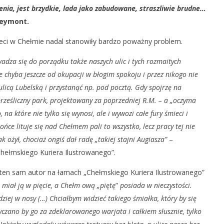
nia, jest brzydkie, lada jako zabudowane, straszliwie brudne…
podległości Ukrainy
Chełm – miasto PKWN
Reymont.
5
kwietnia
ieci w Chełmie nadal stanowiły bardzo poważny problem.
2019
REDAKCJA
adza się do porządku także naszych ulic i tych rozmaitych
 chyba jeszcze od okupacji w błogim spokoju i przez nikogo nie
ulicą Lubelską i przystanąć np. pod pocztą. Gdy spojrzę na
prześliczny park, projektowany za poprzedniej R.M. – a „oczyma
 na które nie tylko się wynosi, ale i wywozi całe fury śmieci i
ńce lituje się nad Chełmem pali to wszystko, lecz pracy tej nie
 ożył, chociaż ongiś dał radę „takiej stajni Augiasza”
–
„Chełmskiego Kuriera Ilustrowanego”.
u, ten sam autor na łamach „Chełmskiego Kuriera Ilustrowanego”
 miał ją w pięcie, a Chełm ową
„piętę
”
posiada w nieczystości.
rdziej w nosy (…) Chciałbym widzieć takiego śmiałka, który by się
yczano by go za zdeklarowanego warjata i całkiem słusznie, tylko