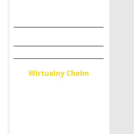
“Niech się święci 1 maja"
PiS wygrywa wybory do Sej
Województwa Lubelskiego
5
kwietnia
5
2019
kwietnia
REDAKCJA
2019
REDAKCJA
Wirtualny Chełm