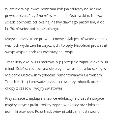
NOW VIEWING
W gminie Wojsławice powstała kolejna edukacyjna ścieżka
Spacerkiem przez las
Dz
przyrodnicza „Przy Szurze” w Majdanie Ostrowskim. Nazwa
25
25
ścieżki pochodzi od lokalnej nazwy dawnego pastwiska, a od
sierpnia
sie
2018
201
lat 70. również boiska szkolnego.
REDAKCJA
R
Miejsce, przez które prowadzi nowy szlak jest również znane z
ważnych wydarzeń historycznych, to tędy Napoleon prowadził
swoje wojska podczas wyprawy na Rosję.
Trasa liczy około 800 metrów, a jej przejście zajmuje około 30
minut. Ścieżka rozpoczyna się przy dawnym budynku szkoły w
Majdanie Ostrowskim (obecnie remontowanym Ośrodkiem
Trzech Kultur) i prowadzi przez malowniczy młodnik oraz
okopy z czasów I wojny światowej.
Przy ścieżce znajdują się tablice edukacyjne przedstawiające
między innymi: ptaki i rośliny żyjące w okolicy oraz lokalne
pomniki przyrody. Poza tradycyjnymi tablicami, ustawiono