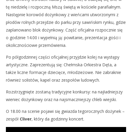
tę niedzielę i rozpoczną Mszą świętą w kościele parafialnym.
Następnie korowód dożynkowy z wieńcami utworzonymi z
płodów rolnych przejdzie do parku przy sawińskim rynku, gdzie
zaplanowano blok dożynkowy. Część oficjalna rozpocznie się
o godzinie 14.00 i wypełnią ją: powitanie, prezentacja gości i
NOW VIEWING
okolicznościowe przemówienia.
Zaproszenie do Sawina
Po półgodzinnej części oficjalnej przyjdzie kolej na występy
24
artystyczne. Zaprezentują się: Chełmska Orkiestra Dęta, a
sierpnia
2018
także liczne formacje dziecięce, młodzieżowe. Nie zabraknie
REDAKCJA
również solistów, kapel oraz zespołów ludowych.
Rozstrzygnięte zostaną tradycyjne konkursy: na najładniejszy
wieniec dożynkowy oraz na najsmaczniejszy chleb wiejski.
O 18.00 na scenie pojawi się gwiazda tegorocznych dożynek –
zespół
Cliver
, który da godzinny koncert.