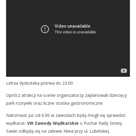
Letnia dyskoteka potrwa do 23.00.
Oprócz atrakcji na scenie organizatorzy zaplanowali dziecięcy
park rozrywki oraz liczne stoiska gastronomiczne.
Natomiast już od 6.00 w zawodach będą mogli się sprawdzić
wędkarze.
VIII Zawody Wędkarskie
o Puchar Rady Gminy
Sawin odbędą się na zalewie Niwa przy ul. Lubelskiej.