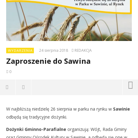
24 sierpnia 2018
REDAKCJA
WYDARZENIA
Zaproszenie do Sawina
0
W najbliższą niedzielę 26 sierpnia w parku na rynku w
Sawinie
Dz
odbędą się tradycyjne dożynki.
24
sie
Dożynki Gminno-Parafialne
organizują: Wójt, Rada Gminy
201
R
oraz Gminny Ośrodek Kultury w Sawinie, a odbędą się one w