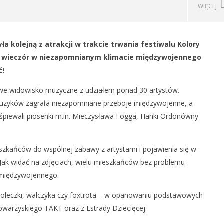
WIĘCEJ
yła kolejną z atrakcji w trakcie trwania festiwalu Kolory
podległości Ukrainy
Chełm – miasto PKWN
ły wieczór w niezapomnianym klimacie międzywojennego
29
ć!
lipca
2018
REDAKCJA
owe widowisko muzyczne z udziałem ponad 30 artystów.
 muzyków zagrała niezapomniane przeboje międzywojenne, a
aśpiewali piosenki m.in. Mieczysława Fogga, Hanki Ordonówny
szkańców do wspólnej zabawy z artystami i pojawienia się w
 Jak widać na zdjęciach, wielu mieszkańców bez problemu
 międzywojennego.
 poleczki, walczyka czy foxtrota – w opanowaniu podstawowych
arzyskiego TAKT oraz z Estrady Dziecięcej.