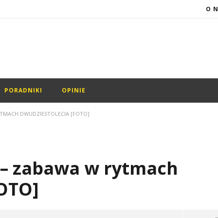
O 
PORADNIKI
OPINIE
TMACH DWUDZIESTOLECIA [FOTO]
– zabawa w rytmach
FOTO]