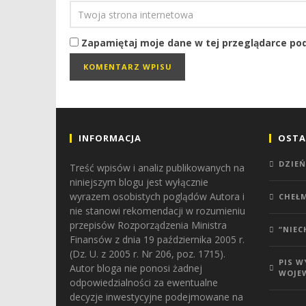
Zapamiętaj moje dane w tej przeglądarce pod
INFORMACJA
OSTA
DZIEŃ
Treść wpisów i analiz publikowanych na
niniejszym blogu jest wyłącznie
wyrazem osobistych poglądów Autora i
CHEŁ
nie stanowi rekomendacji w rozumieniu
przepisów Rozporządzenia Ministra
“NIEC
Finansów z dnia 19 października 2005 r.
(Dz. U. z 2005 r. Nr 206, poz. 1715).
PIS 
Autor bloga nie ponosi żadnej
WOJE
odpowiedzialności za ewentualne
decyzje inwestycyjne podejmowane na