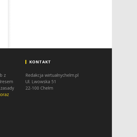
KONTAKT
b z
Redakcja wirtualnychelm.pl
adresem
Ul. Lwowska 51
 zasady
22-100 Chełm
 oraz