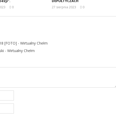
oezji”.
DEPUŁTYCZACH
2023
0
27 sierpnia 2023
0
REDAKCJA
REDAKCJA
018 [FOTO] - Wirtualny Chełm
i - Wirtualny Chełm