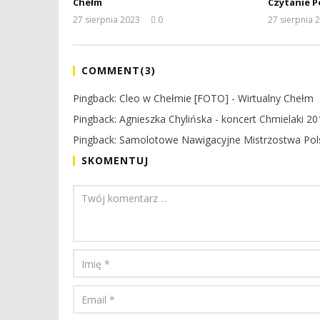
Chełm
Czytanie P
27 sierpnia 2023
0
27 sierpnia 
REDAKCJA
COMMENT(
3
)
Pingback:
Cleo w Chełmie [FOTO] - Wirtualny Chełm
Pingback:
Agnieszka Chylińska - koncert Chmielaki 2
Pingback:
Samolotowe Nawigacyjne Mistrzostwa Polsk
SKOMENTUJ