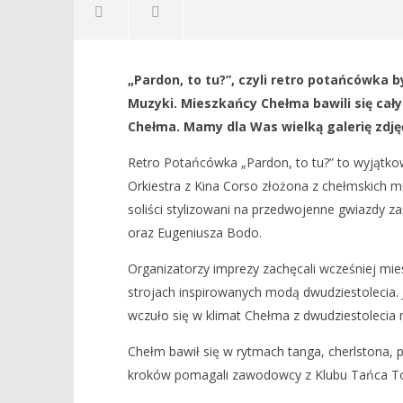
NOW VIEWING
„Pardon, to tu?”, czyli retro potańcówka b
Retro Potańcówka – zabawa w
Dzień Nie
Muzyki. Mieszkańcy Chełma bawili się ca
rytmach dwudziestolecia [FOTO]
29
Chełma. Mamy dla Was wielką galerię zdję
lipca
29
2018
lipca
REDAKCJA
2018
Retro Potańcówka „Pardon, to tu?” to wyjątk
REDAKCJA
Orkiestra z Kina Corso złożona z chełmskich
soliści stylizowani na przedwojenne gwiazdy z
oraz Eugeniusza Bodo.
Organizatorzy imprezy zachęcali wcześniej mie
strojach inspirowanych modą dwudziestolecia.
wczuło się w klimat Chełma z dwudziestolecia
Chełm bawił się w rytmach tanga, cherlstona,
kroków pomagali zawodowcy z Klubu Tańca Tow