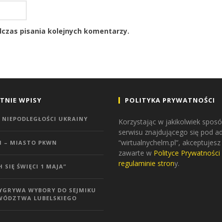
czas pisania kolejnych komentarzy.
TNIE WPISY
POLITYKA PRYWATNOŚCI
 NIEPODLEGŁOŚCI UKRAINY
Korzystając w jakikolwiek sposó
serwisu znajdującego się pod 
“wirtualnychelm.pl”, akceptujesz
M – MIASTO PKWN
zawarte w
Polityce Prywatności
regulaminie stron
y.
H SIĘ ŚWIĘCI 1 MAJA”
WYGRYWA WYBORY DO SEJMIKU
WÓDZTWA LUBELSKIEGO