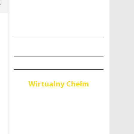
“Niech się święci 1 maja"
PiS wygrywa wybory do Sej
Województwa Lubelskiego
29
lipca
29
2018
lipca
REDAKCJA
2018
REDAKCJA
Wirtualny Chełm