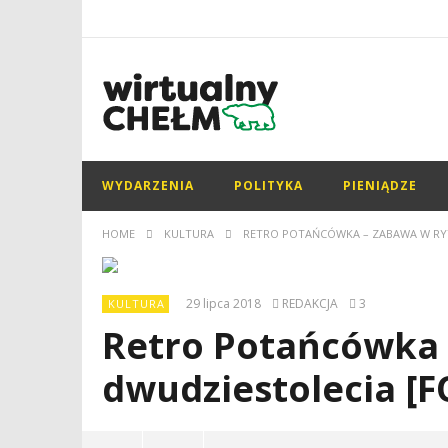
WYDARZENIA
POLITYKA
PIENIĄDZE
HOME
KULTURA
RETRO POTAŃCÓWKA – ZABAWA W RY
29 lipca 2018
REDAKCJA
3
KULTURA
Retro Potańcówka 
dwudziestolecia [