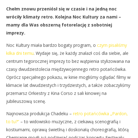
NOW VIEWING
Chełm znowu przeniósł się w czasie i na jedną noc
Noc kultury w stylu retro
Dz
wróciły klimaty retro. Kolejna Noc Kultury za nami –
26
26
mamy dla Was obszerną fotorelację z sobotniej
sierpnia
sie
2018
201
imprezy.
REDAKCJA
R
Noc Kultury miała bardzo bogaty program, o
czym pisaliśmy
kilka dni temu
. Wydaje się, że każdy znalazł coś dla siebie, ale
centrum tegorocznej imprezy to bez wątpienia stylizowana na
czasy dwudziestolecia międzywojennego retro potańcówka.
Oprócz specjalnego pokazu, w kinie mogliśmy oglądać filmy w
klimacie lat dwudziestych i trzydziestych, a także zobaczyliśmy
przemarsz Orkiestry z Kina Corso z sali kinowej na
jubileuszową scenę.
Najnowsza produkcja Chadeku –
retro potańcówka „Pardon,
to tu?”
– to widowisko muzyczne, z ciekawą scenografią i
kostiumami, oprawą świetlną i doskonałą choreografią, którą
Chemianie mogli już podziwiać podczas koncertu Festiwalu