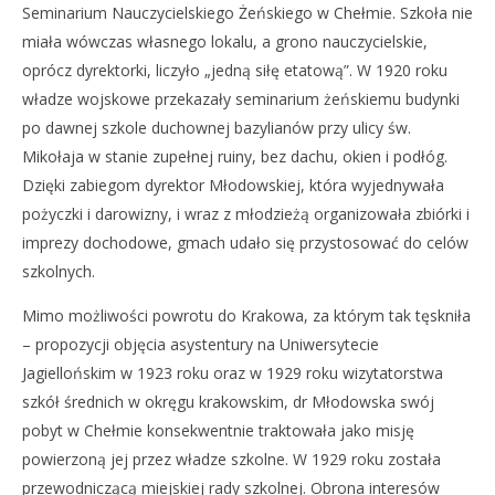
Seminarium Nauczycielskiego Żeńskiego w Chełmie. Szkoła nie
miała wówczas własnego lokalu, a grono nauczycielskie,
oprócz dyrektorki, liczyło „jedną siłę etatową”. W 1920 roku
władze wojskowe przekazały seminarium żeńskiemu budynki
po dawnej szkole duchownej bazylianów przy ulicy św.
Mikołaja w stanie zupełnej ruiny, bez dachu, okien i podłóg.
Dzięki zabiegom dyrektor Młodowskiej, która wyjednywała
pożyczki i darowizny, i wraz z młodzieżą organizowała zbiórki i
imprezy dochodowe, gmach udało się przystosować do celów
szkolnych.
Mimo możliwości powrotu do Krakowa, za którym tak tęskniła
– propozycji objęcia asystentury na Uniwersytecie
Jagiellońskim w 1923 roku oraz w 1929 roku wizytatorstwa
szkół średnich w okręgu krakowskim, dr Młodowska swój
pobyt w Chełmie konsekwentnie traktowała jako misję
powierzoną jej przez władze szkolne. W 1929 roku została
przewodniczącą miejskiej rady szkolnej. Obrona interesów