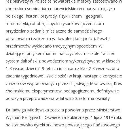
raz pierwszy w Polsce te nowatorskie metody zastosowano w
chełmskim seminarium nauczycielskim w nauczaniu języka
polskiego, historii, przyrody, fizyki i chemii, geografii,
matematyki, robót ręcznych i rysunków (uczennicom
przydzielano zadania miesięczne do samodzielnego
opracowania i zaliczenia w dowolnej kolejności). Resztę
przedmiotów wykładano tradycyjnym sposobem. W
działającej przy seminarium nauczycielskim szkole ćwiczeń
system daltoński z powodzeniem wykorzystywano w klasach
1-3 wśród dzieci 7- 9-letnich (uczniom z klas 2-3 wyznaczono
zadania tygodniowe). Wiele szkół w kraju następnie korzystało
z wzorców wypracowanych przez dr Jadwigę Młodowską. Kres
chełmskiemu eksperymentowi pedagogicznemu definitywnie
położyła przeprowadzona w latach 30. reforma oświaty.
Dr Jadwiga Młodowska została powołana przez Ministerstwo
Wyznań Religijnych i Oświecenia Publicznego 1 lipca 1919 roku
na stanowisko dyrektorki nowo powstającego Państwowego