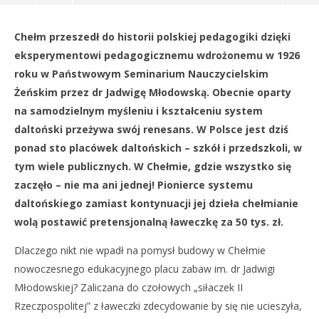
NOW VIEWING
Chełm przeszedł do historii polskiej pedagogiki dzięki
Nieodrobiona lekcja
Dz
eksperymentowi pedagogicznemu wdrożonemu w 1926
14
14
roku w Państwowym Seminarium Nauczycielskim
października
paź
2019
201
Żeńskim przez dr Jadwigę Młodowską. Obecnie oparty
REDAKCJA
R
na samodzielnym myśleniu i kształceniu system
daltoński przeżywa swój renesans. W Polsce jest dziś
ponad sto placówek daltońskich – szkół i przedszkoli, w
tym wiele publicznych. W Chełmie, gdzie wszystko się
zaczęło – nie ma ani jednej! Pionierce systemu
daltońskiego zamiast kontynuacji jej dzieła chełmianie
wolą postawić pretensjonalną ławeczkę za 50 tys. zł.
Dlaczego nikt nie wpadł na pomysł budowy w Chełmie
nowoczesnego edukacyjnego placu zabaw im. dr Jadwigi
Młodowskiej? Zaliczana do czołowych „siłaczek II
Rzeczpospolitej” z ławeczki zdecydowanie by się nie ucieszyła,