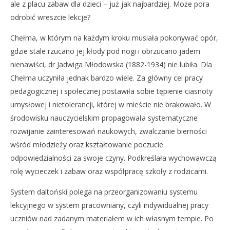
ale z placu zabaw dla dzieci – już jak najbardziej. Może pora
odrobić wreszcie lekcje?
Chełma, w którym na każdym kroku musiała pokonywać opór,
gdzie stale rzucano jej kłody pod nogi i obrzucano jadem
nienawiści, dr Jadwiga Młodowska (1882-1934) nie lubiła. Dla
Chełma uczyniła jednak bardzo wiele. Za główny cel pracy
pedagogicznej i społecznej postawiła sobie tępienie ciasnoty
umysłowej i nietolerancji, której w mieście nie brakowało. W
środowisku nauczycielskim propagowała systematyczne
rozwijanie zainteresowań naukowych, zwalczanie bierności
wśród młodzieży oraz kształtowanie poczucie
odpowiedzialności za swoje czyny. Podkreślała wychowawczą
rolę wycieczek i zabaw oraz współpracę szkoły z rodzicami.
System daltoński polega na przeorganizowaniu systemu
lekcyjnego w system pracowniany, czyli indywidualnej pracy
uczniów nad zadanym materiałem w ich własnym tempie. Po