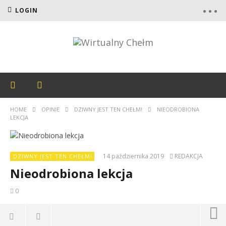
LOGIN
HOME
OPINIE
DZIWNY JEST TEN CHEŁM!
NIEODROBIONA
LEKCJA
14 października 2019
REDAKCJA
DZIWNY JEST TEN CHEŁM!
Nieodrobiona lekcja
0