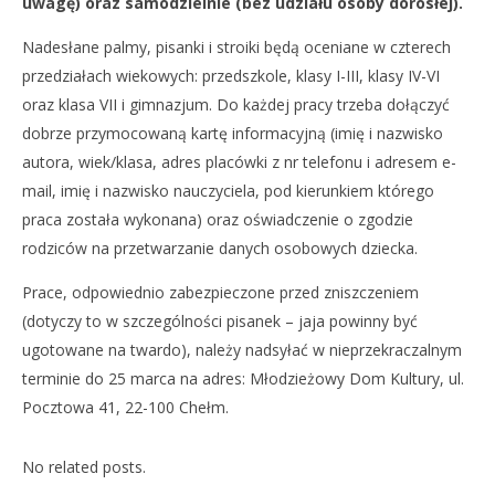
uwagę) oraz samodzielnie (bez udziału osoby dorosłej).
Nadesłane palmy, pisanki i stroiki będą oceniane w czterech
przedziałach wiekowych: przedszkole, klasy I-III, klasy IV-VI
oraz klasa VII i gimnazjum. Do każdej pracy trzeba dołączyć
NOW VIEWING
dobrze przymocowaną kartę informacyjną (imię i nazwisko
Konkurs wielkanocny
autora, wiek/klasa, adres placówki z nr telefonu i adresem e-
12
mail, imię i nazwisko nauczyciela, pod kierunkiem którego
marca
praca została wykonana) oraz oświadczenie o zgodzie
2019
REDAKCJA
rodziców na przetwarzanie danych osobowych dziecka.
Prace, odpowiednio zabezpieczone przed zniszczeniem
(dotyczy to w szczególności pisanek – jaja powinny być
ugotowane na twardo), należy nadsyłać w nieprzekraczalnym
terminie do 25 marca na adres: Młodzieżowy Dom Kultury, ul.
Pocztowa 41, 22-100 Chełm.
No related posts.