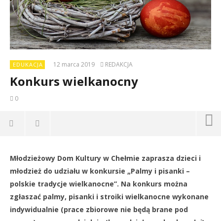
12 marca 2019
REDAKCJA
EDUKACJA
Konkurs wielkanocny
0
Młodzieżowy Dom Kultury w Chełmie zaprasza dzieci i
Dz
młodzież do udziału w konkursie „Palmy i pisanki –
12
polskie tradycje wielkanocne”. Na konkurs można
ma
201
zgłaszać palmy, pisanki i stroiki wielkanocne wykonane
R
indywidualnie (prace zbiorowe nie będą brane pod