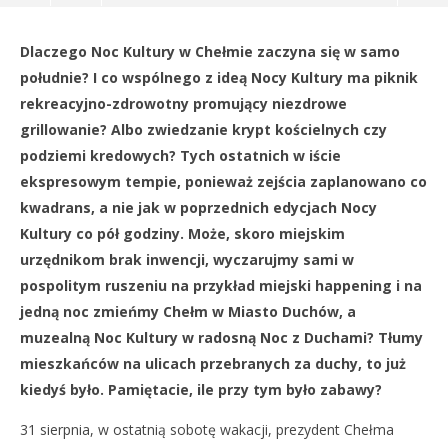
NOW VIEWING
Dlaczego Noc Kultury w Chełmie zaczyna się w samo
Chełmska noc kultury
Dz
południe? I co wspólnego z ideą Nocy Kultury ma piknik
30
30
rekreacyjno-zdrowotny promujący niezdrowe
sierpnia
sie
2019
201
grillowanie? Albo zwiedzanie krypt kościelnych czy
REDAKCJA
R
podziemi kredowych? Tych ostatnich w iście
ekspresowym tempie, ponieważ zejścia zaplanowano co
kwadrans, a nie jak w poprzednich edycjach Nocy
Kultury co pół godziny. Może, skoro miejskim
urzędnikom brak inwencji, wyczarujmy sami w
pospolitym ruszeniu na przykład miejski happening i na
jedną noc zmieńmy Chełm w Miasto Duchów, a
muzealną Noc Kultury w radosną Noc z Duchami? Tłumy
mieszkańców na ulicach przebranych za duchy, to już
kiedyś było. Pamiętacie, ile przy tym było zabawy?
31 sierpnia, w ostatnią sobotę wakacji, prezydent Chełma