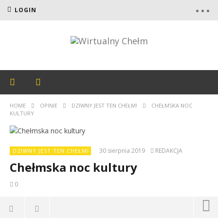
LOGIN
HOME
OPINIE
DZIWNY JEST TEN CHEŁM!
CHEŁMSKA NOC
KULTURY
30 sierpnia 2019
REDAKCJA
DZIWNY JEST TEN CHEŁM!
Chełmska noc kultury
0