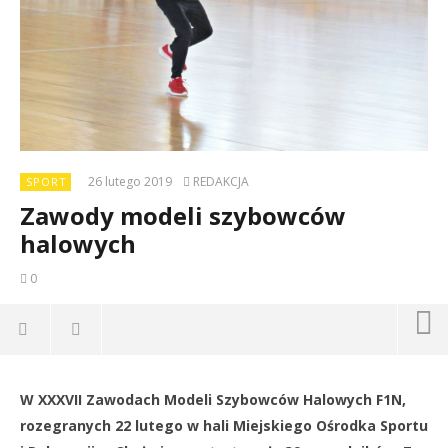
26 lutego 2019
REDAKCJA
SPORT
Zawody modeli szybowców
halowych
0
NOW VIEWING
W XXXVII Zawodach Modeli Szybowców Halowych F1N,
Zawody modeli szybowców halowych
Dz
rozegranych 22 lutego w hali Miejskiego Ośrodka Sportu
26
26