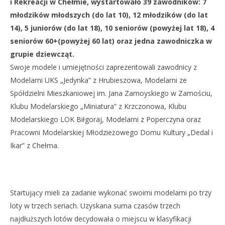
i Rekreacji w Chełmie, wystartowało 39 zawodników: 7
lutego
lut
2019
201
młodzików młodszych (do lat 10), 12 młodzików (do lat
REDAKCJA
R
14), 5 juniorów (do lat 18), 10 seniorów (powyżej lat 18), 4
seniorów 60+(powyżej 60 lat) oraz jedna zawodniczka w
grupie dziewcząt.
Swoje modele i umiejętności zaprezentowali zawodnicy z
Modelarni UKS „Jedynka” z Hrubieszowa, Modelarni ze
Spółdzielni Mieszkaniowej im. Jana Zamoyskiego w Zamościu,
Klubu Modelarskiego „Miniatura” z Krzczonowa, Klubu
Modelarskiego LOK Biłgoraj, Modelarni z Poperczyna oraz
Pracowni Modelarskiej Młodzieżowego Domu Kultury „Dedal i
Ikar” z Chełma.
Startujący mieli za zadanie wykonać swoimi modelami po trzy
loty w trzech seriach. Uzyskana suma czasów trzech
najdłuższych lotów decydowała o miejscu w klasyfikacji