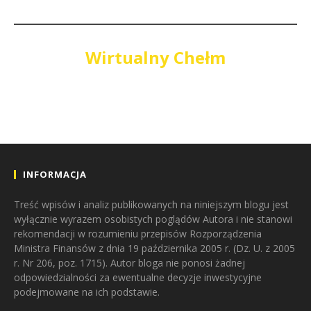
Wirtualny Chełm
INFORMACJA
Treść wpisów i analiz publikowanych na niniejszym blogu jest
wyłącznie wyrazem osobistych poglądów Autora i nie stanowi
rekomendacji w rozumieniu przepisów Rozporządzenia
Ministra Finansów z dnia 19 października 2005 r. (Dz. U. z 2005
r. Nr 206, poz. 1715). Autor bloga nie ponosi żadnej
odpowiedzialności za ewentualne decyzje inwestycyjne
podejmowane na ich podstawie.