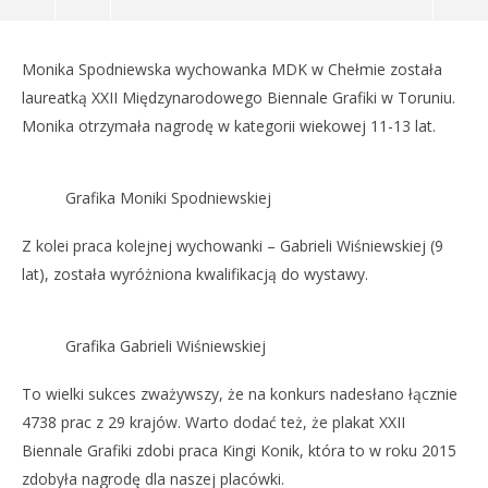
NOW VIEWING
Monika Spodniewska wychowanka MDK w Chełmie została
XXII Międzynarodowe Biennale Grafiki
Dz
laureatką XXII Międzynarodowego Biennale Grafiki w Toruniu.
19
19
Monika otrzymała nagrodę w kategorii wiekowej 11-13 lat.
października
paź
2021
202
REDAKCJA
R
Grafika Moniki Spodniewskiej
Z kolei praca kolejnej wychowanki – Gabrieli Wiśniewskiej (9
lat), została wyróżniona kwalifikacją do wystawy.
Grafika Gabrieli Wiśniewskiej
To wielki sukces zważywszy, że na konkurs nadesłano łącznie
4738 prac z 29 krajów. Warto dodać też, że plakat XXII
Biennale Grafiki zdobi praca Kingi Konik, która to w roku 2015
zdobyła nagrodę dla naszej placówki.