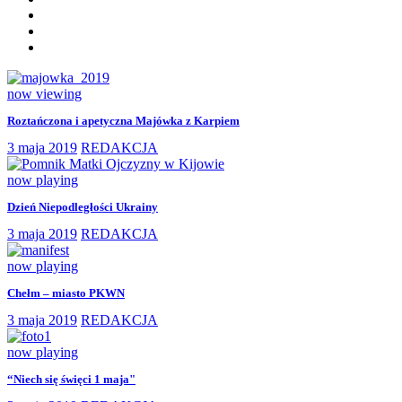
now viewing
Roztańczona i apetyczna Majówka z Karpiem
3 maja 2019
REDAKCJA
now playing
Dzień Niepodległości Ukrainy
3 maja 2019
REDAKCJA
now playing
Chełm – miasto PKWN
3 maja 2019
REDAKCJA
now playing
“Niech się święci 1 maja"