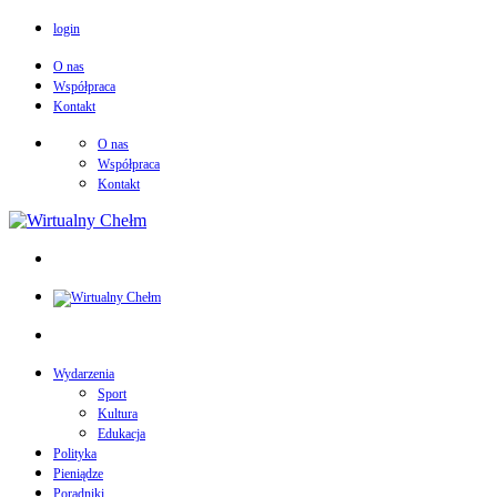
login
O nas
Współpraca
Kontakt
O nas
Współpraca
Kontakt
Wydarzenia
Sport
Kultura
Edukacja
Polityka
Pieniądze
Poradniki