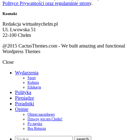
Polityce Prywatności oraz regulaminie stron
y.
Kontakt
Redakcja wirtualnychelm.pl
Ul. Lwowska 51
22-100 Chełm
@2015 CactusThemes.com - We built amazing and functional
Wordpress Themes
Close
Wydarzenia
Sport
Kultura
Edukacja
Polityka
Pieniądze
Poradniki
Opinie
Okiem naczelnego
Dziwny jest ten Chełm!
Po męsku
Bez Retuszu