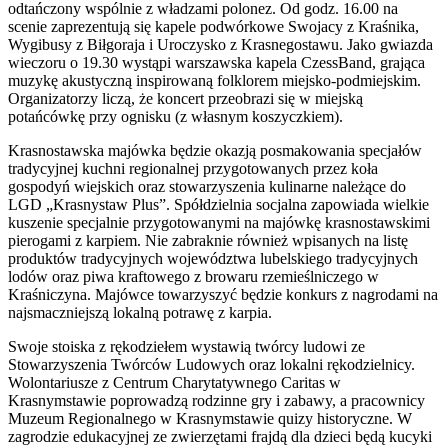
odtańczony wspólnie z władzami polonez. Od godz. 16.00 na
scenie zaprezentują się kapele podwórkowe Swojacy z Kraśnika,
Wygibusy z Biłgoraja i Uroczysko z Krasnegostawu. Jako gwiazda
wieczoru o 19.30 wystąpi warszawska kapela CzessBand, grająca
muzykę akustyczną inspirowaną folklorem miejsko-podmiejskim.
Organizatorzy liczą, że koncert przeobrazi się w miejską
potańcówkę przy ognisku (z własnym koszyczkiem).
Krasnostawska majówka będzie okazją posmakowania specjałów
tradycyjnej kuchni regionalnej przygotowanych przez koła
gospodyń wiejskich oraz stowarzyszenia kulinarne należące do
LGD „Krasnystaw Plus”. Spółdzielnia socjalna zapowiada wielkie
kuszenie specjalnie przygotowanymi na majówkę krasnostawskimi
pierogami z karpiem. Nie zabraknie również wpisanych na listę
produktów tradycyjnych województwa lubelskiego tradycyjnych
lodów oraz piwa kraftowego z browaru rzemieślniczego w
Kraśniczyna. Majówce towarzyszyć będzie konkurs z nagrodami na
najsmaczniejszą lokalną potrawę z karpia.
Swoje stoiska z rękodziełem wystawią twórcy ludowi ze
Stowarzyszenia Twórców Ludowych oraz lokalni rękodzielnicy.
Wolontariusze z Centrum Charytatywnego Caritas w
Krasnymstawie poprowadzą rodzinne gry i zabawy, a pracownicy
Muzeum Regionalnego w Krasnymstawie quizy historyczne. W
zagrodzie edukacyjnej ze zwierzętami frajdą dla dzieci będą kucyki