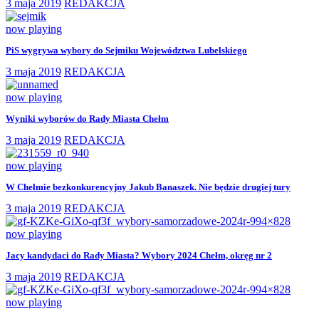
3 maja 2019
REDAKCJA
now playing
PiS wygrywa wybory do Sejmiku Województwa Lubelskiego
3 maja 2019
REDAKCJA
now playing
Wyniki wyborów do Rady Miasta Chełm
3 maja 2019
REDAKCJA
now playing
W Chełmie bezkonkurencyjny Jakub Banaszek. Nie będzie drugiej tury
3 maja 2019
REDAKCJA
now playing
Jacy kandydaci do Rady Miasta? Wybory 2024 Chełm, okręg nr 2
3 maja 2019
REDAKCJA
now playing