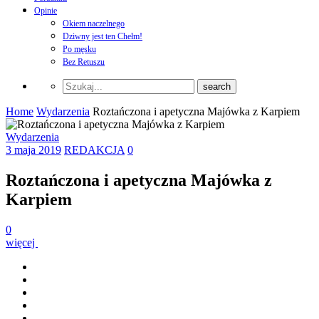
Opinie
Okiem naczelnego
Dziwny jest ten Chełm!
Po męsku
Bez Retuszu
Home
Wydarzenia
Roztańczona i apetyczna Majówka z Karpiem
Wydarzenia
3 maja 2019
REDAKCJA
0
Roztańczona i apetyczna Majówka z
Karpiem
0
więcej