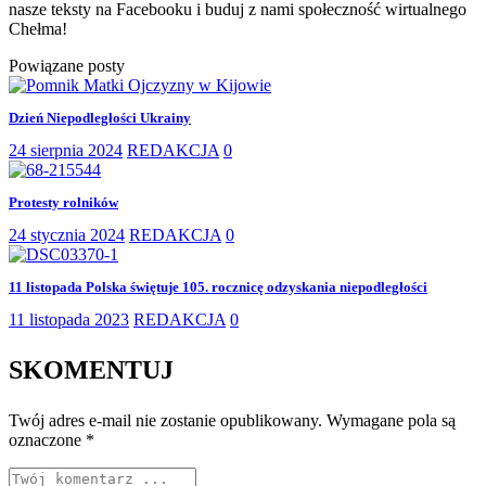
nasze teksty na Facebooku i buduj z nami społeczność wirtualnego
Chełma!
Powiązane posty
Dzień Niepodległości Ukrainy
24 sierpnia 2024
REDAKCJA
0
Protesty rolników
24 stycznia 2024
REDAKCJA
0
11 listopada Polska świętuje 105. rocznicę odzyskania niepodległości
11 listopada 2023
REDAKCJA
0
SKOMENTUJ
Twój adres e-mail nie zostanie opublikowany.
Wymagane pola są
oznaczone
*