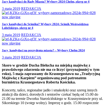
Jacy kandydaci do Rady Miasta? Wybory 2024 Chełm, okręg nr 4
3 maja 2019
REDAKCJA
now playing
Jacy kandydaci do Sejmiku? Wybory 2024: Sejmik Województwa
Lubelskiego, okręg nr 4
3 maja 2019
REDAKCJA
now playing
Jacy kandydaci na prezydenta miasta? – Wybory Chełm 2024
3 maja 2019
REDAKCJA
Skoro w grodzie Ducha Bielucha
na miejską majówkę z
prawdziwego zdarzenia nie ma co liczyć (przynajmniej w tym
roku), 5 maja zapraszamy do Krasnegostawu na „Tradycyjną
Majówkę z Karpiem” organizowaną pod patronatem
burmistrza Krasnegostawu Roberta Kościuka.
Koncerty, tańce, regionalne jadło i smakołyki oraz szereg innych
atrakcji dla dzieci, dorosłych i seniorów czekać będą od 15.00 do
21.00 na terenie Dworku Starościńskiego w Krasnymstawie przy ul.
Sikorskiego 10 (wstęp wolny). Imprezę o godz. 15.00 rozpocznie