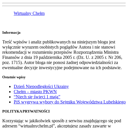
Wirtualny Chełm
Informacja
Treść wpisów i analiz publikowanych na niniejszym blogu jest
wyłącznie wyrazem osobistych poglądów Autora i nie stanowi
rekomendacji w rozumieniu przepisów Rozporządzenia Ministra
Finansów z dnia 19 października 2005 r. (Dz. U. z 2005 r. Nr 206,
poz. 1715). Autor bloga nie ponosi żadnej odpowiedzialności za
ewentualne decyzje inwestycyjne podejmowane na ich podstawie.
Ostatnie wpisy
Dzień Niepodległości Ukrainy
Chełm – miasto PKWN
“Niech się święci 1 maja”
PiS wygrywa wybory do Sejmiku Województwa Lubelskiego
POLITYKA PRYWATNOŚCI
Korzystając w jakikolwiek sposób z serwisu znajdującego się pod
adresem “wirtualnychelm.pl”, akceptujesz zasady zawarte w