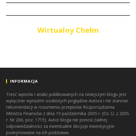
Wirtualny Chełm
INFORMACJA
Treść wpisów i analiz publikowanych na niniejszym blogu jest
wyłącznie wyrazem osobistych poglądów Autora i nie stanowi
rekomendacji w rozumieniu przepisów Rozporządzenia
Ministra Finansów z dnia 19 października 2005 r. (Dz. U. z 2005
r. Nr 206, poz. 1715). Autor bloga nie ponosi żadnej
odpowiedzialności za ewentualne decyzje inwestycyjne
podejmowane na ich podstawie.