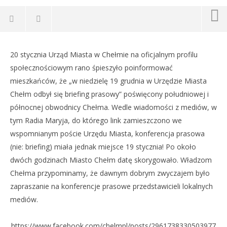
NOW VIEWING
20 stycznia Urząd Miasta w Chełmie na oficjalnym profilu
Radio Maryja lepiej poinformowane od Miasta Chełm?
Dz
społecznościowym rano śpieszyło poinformować
20
20
mieszkańców, że „w niedzielę 19 grudnia w Urzędzie Miasta
stycznia
sty
2020
202
Chełm odbył się briefing prasowy” poświęcony południowej i
REDAKCJA
R
północnej obwodnicy Chełma. Wedle wiadomości z mediów, w
tym Radia Maryja, do którego link zamieszczono we
wspomnianym poście Urzędu Miasta, konferencja prasowa
(nie: briefing) miała jednak miejsce 19 stycznia! Po około
dwóch godzinach Miasto Chełm datę skorygowało. Władzom
Chełma przypominamy, że dawnym dobrym zwyczajem było
zapraszanie na konferencje prasowe przedstawicieli lokalnych
mediów.
https://www.facebook.com/chelmpl/posts/2961738330503977