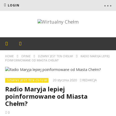
LOGIN
HOME
OPINIE
DZIWNY JEST TEN CHEŁM!
RADIO MARYJA LEPIEJ
POINFORMOWANE OD MIASTA CHEŁM?
20 stycznia 2020
REDAKCJA
DZIWNY JEST TEN CHEŁM!
Radio Maryja lepiej
poinformowane od Miasta
Chełm?
0