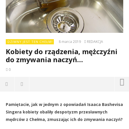
8 marca 2019
REDAKCJA
DZIWNY JEST TEN CHEŁM!
Kobiety do rządzenia, mężczyźni
do zmywania naczyń…
0
Pamiętacie, jak w jednym z opowiadań Isaaca Bashevisa
Dz
Singera kobiety obaliły despotyzm przesławnych
8
mędrców z Chełma, zmuszając ich do zmywania naczyń?
ma
201
R