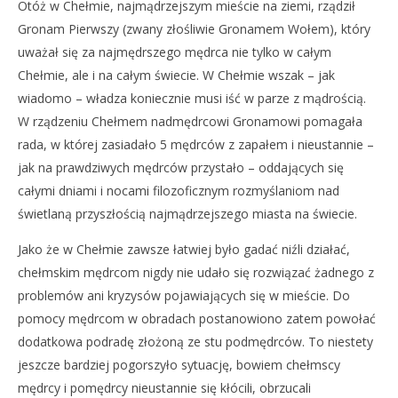
Otóż w Chełmie, najmądrzejszym mieście na ziemi, rządził
Gronam Pierwszy (zwany złośliwie Gronamem Wołem), który
uważał się za najmędrszego mędrca nie tylko w całym
Chełmie, ale i na całym świecie. W Chełmie wszak – jak
wiadomo – władza koniecznie musi iść w parze z mądrością.
W rządzeniu Chełmem nadmędrcowi Gronamowi pomagała
NOW VIEWING
rada, w której zasiadało 5 mędrców z zapałem i nieustannie –
jak na prawdziwych mędrców przystało – oddających się
Kobiety do rządzenia, mężczyźni do zmywania
naczyń…
całymi dniami i nocami filozoficznym rozmyślaniom nad
8
świetlaną przyszłością najmądrzejszego miasta na świecie.
marca
2019
REDAKCJA
Jako że w Chełmie zawsze łatwiej było gadać niźli działać,
chełmskim mędrcom nigdy nie udało się rozwiązać żadnego z
problemów ani kryzysów pojawiających się w mieście. Do
pomocy mędrcom w obradach postanowiono zatem powołać
dodatkowa podradę złożoną ze stu podmędrców. To niestety
jeszcze bardziej pogorszyło sytuację, bowiem chełmscy
mędrcy i pomędrcy nieustannie się kłócili, obrzucali