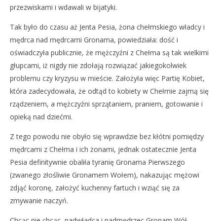
przezwiskami i wdawali w bijatyki.
Tak było do czasu aż Jenta Pesia, żona chełmskiego władcy i
mędrca nad mędrcami Gronama, powiedziała: dość i
oświadczyła publicznie, że mężczyźni z Chełma są tak wielkimi
głupcami, iż nigdy nie zdołają rozwiązać jakiegokolwiek
problemu czy kryzysu w mieście. Założyła więc Partię Kobiet,
która zadecydowała, że odtąd to kobiety w Chełmie zajmą się
rządzeniem, a mężczyźni sprzątaniem, praniem, gotowanie i
opieką nad dziećmi.
Z tego powodu nie obyło się wprawdzie bez kłótni pomiędzy
mędrcami z Chełma i ich żonami, jednak ostatecznie Jenta
Pesia definitywnie obaliła tyranię Gronama Pierwszego
(zwanego złośliwie Gronamem Wołem), nakazując mężowi
zdjąć koronę, założyć kuchenny fartuch i wziąć się za
zmywanie naczyń.
Chcąc nie chcąc, nadwładca i nadmędrzec Gronam Wół