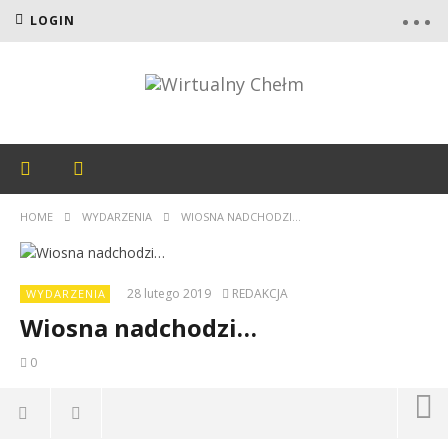
LOGIN
HOME
WYDARZENIA
WIOSNA NADCHODZI…
28 lutego 2019
REDAKCJA
WYDARZENIA
Wiosna nadchodzi…
0