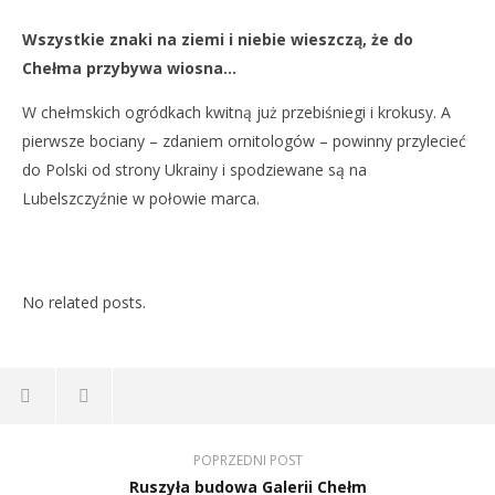
NOW VIEWING
Wszystkie znaki na ziemi i niebie wieszczą, że do
Wiosna nadchodzi…
Dz
Chełma przybywa wiosna…
28
28
lutego
lut
W chełmskich ogródkach kwitną już przebiśniegi i krokusy. A
2019
201
REDAKCJA
R
pierwsze bociany – zdaniem ornitologów – powinny przylecieć
do Polski od strony Ukrainy i spodziewane są na
Lubelszczyźnie w połowie marca.
No related posts.
POPRZEDNI POST
Ruszyła budowa Galerii Chełm