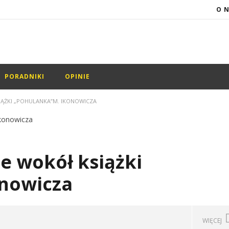
O 
PORADNIKI
OPINIE
IĄŻKI „POHULANKA”M. IKONOWICZA
e wokół książki
nowicza
WIĘCEJ