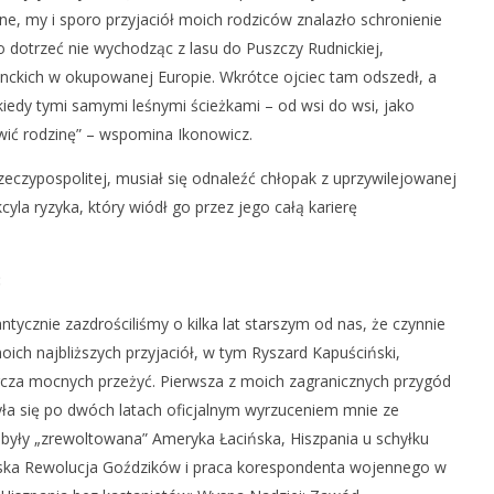
zne, my i sporo przyjaciół moich rodziców znalazło schronienie
 dotrzeć nie wychodząc z lasu do Puszczy Rudnickiej,
anckich w okupowanej Europie. Wkrótce ojciec tam odszedł, a
kiedy tymi samymi leśnymi ścieżkami – od wsi do wsi, jako
ić rodzinę” – wspomina Ikonowicz.
zeczypospolitej, musiał się odnaleźć chłopak z uprzywilejowanej
cyla ryzyka, który wiódł go przez jego całą karierę
:
ntycznie zazdrościliśmy o kilka lat starszym od nas, że czynnie
oich najbliższych przyjaciół, w tym Ryszard Kapuściński,
rcza mocnych przeżyć. Pierwsza z moich zagranicznych przygód
a się po dwóch latach oficjalnym wyrzuceniem mnie ze
 były „zrewoltowana” Ameryka Łacińska, Hiszpania u schyłku
alska Rewolucja Goździków i praca korespondenta wojennego w