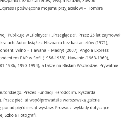
i: Hiszpania bez kastanietów; Wyspa Nadziei; Zawód
 Express i poświęcona mojemu przyjacielowi – Hombre
j. Publikuje w „Polityce” i „Przeglądzie”. Przez 25 lat zajmował
 krajach. Autor książek: Hiszpania bez kastanietów (1971),
pondent. Wilno – Hawana – Madryt (2007), Angola Express
pondentem PAP w Sofii (1956-1958), Hawanie (1963-1969),
981-1986, 1990-1994), a także na Bliskim Wschodzie. Prywatnie
torskiego. Prezes Fundacji Herodot im. Ryszarda
. Przez pięć lat współprowadziła warszawską galerię
się ponad pięćdziesiąt wystaw. Prowadzi wykłady dotyczące
j Szkole Fotografii.