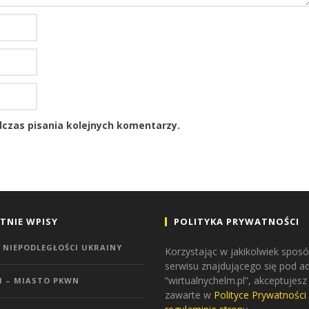
czas pisania kolejnych komentarzy.
TNIE WPISY
POLITYKA PRYWATNOŚCI
 NIEPODLEGŁOŚCI UKRAINY
Korzystając w jakikolwiek sposó
serwisu znajdującego się pod 
“wirtualnychelm.pl”, akceptujesz
M – MIASTO PKWN
zawarte w
Polityce Prywatności