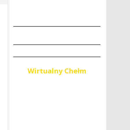
“Niech się święci 1 maja"
PiS wygrywa wybory do Sej
Województwa Lubelskiego
12
października
12
2018
października
REDAKCJA
2018
REDAKCJA
Wirtualny Chełm