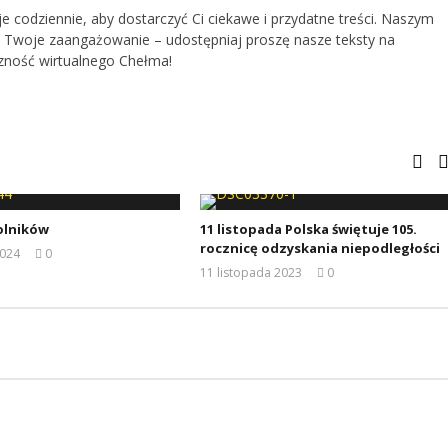
je codziennie, aby dostarczyć Ci ciekawe i przydatne treści. Naszym
 Twoje zaangażowanie – udostępniaj proszę nasze teksty na
zność wirtualnego Chełma!
olników
11 listopada Polska świętuje 105.
rocznicę odzyskania niepodległości
2024
0
REDAKCJA
11 listopada 2023
0
REDAKCJA