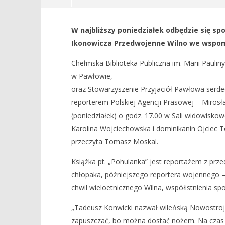
NOW VIEWING
W najbliższy poniedziałek odbędzie się sp
Spotkanie autorskie wokół książki
Dzień Nie
Ikonowicza Przedwojenne Wilno we wspom
„Pohulanka”M. Ikonowicza
12
październi
12
Chełmska Biblioteka Publiczna im. Marii Paulin
2018
października
REDAKCJA
2018
w Pawłowie,
REDAKCJA
oraz Stowarzyszenie Przyjaciół Pawłowa serd
reporterem Polskiej Agencji Prasowej – Mirosł
(poniedziałek) o godz. 17.00 w Sali widowisko
Karolina Wojciechowska i dominikanin Ojciec T
przeczyta Tomasz Moskal.
Książka pt. „Pohulanka” jest reportażem z pr
chłopaka, późniejszego reportera wojennego –
chwil wieloetnicznego Wilna, współistnienia sp
„Tadeusz Konwicki nazwał wileńską Nowostrojkę
zapuszczać, bo można dostać nożem. Na czas 