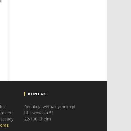
KONTAKT
b z
Redakcja wirtualnychelm.pl
adresem
Ul. Lwowska 51
 zasady
22-100 Chełm
 oraz