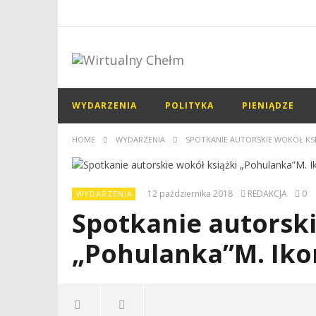
WYDARZENIA
POLITYKA
PIENIĄDZE
HOME
WYDARZENIA
SPOTKANIE AUTORSKIE WOKÓŁ KS
12 października 2018
REDAKCJA
0
WYDARZENIA
Spotkanie autorski
„Pohulanka”M. Iko