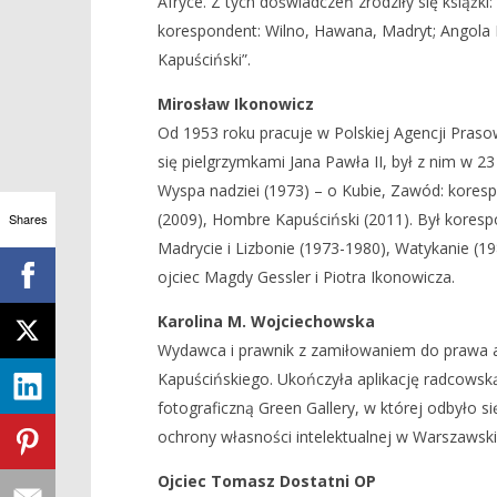
Afryce. Z tych doświadczeń zrodziły się książk
korespondent: Wilno, Hawana, Madryt; Angola
Kapuściński”.
Mirosław Ikonowicz
Od 1953 roku pracuje w Polskiej Agencji Prasowe
się pielgrzymkami Jana Pawła II, był z nim w 23
Wyspa nadziei (1973) – o Kubie, Zawód: kores
(2009), Hombre Kapuściński (2011). Był kores
Shares
Madrycie i Lizbonie (1973-1980), Watykanie (1
ojciec Magdy Gessler i Piotra Ikonowicza.
Karolina M. Wojciechowska
Wydawca i prawnik z zamiłowaniem do prawa au
Kapuścińskiego. Ukończyła aplikację radcowską
fotograficzną Green Gallery, w której odbyło 
ochrony własności intelektualnej w Warszawskie
Ojciec Tomasz Dostatni OP