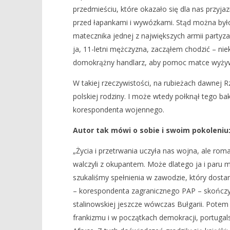
przedmieściu, które okazało się dla nas przyja
przed łapankami i wywózkami. Stąd można było
matecznika jednej z największych armii partyz
ja, 11-letni mężczyzna, zacząłem chodzić – nie
domokrążny handlarz, aby pomoc matce wyżyw
W takiej rzeczywistości, na rubieżach dawnej R
polskiej rodziny. I może wtedy połknął tego bak
korespondenta wojennego.
Autor tak mówi o sobie i swoim pokoleniu
„Życia i przetrwania uczyła nas wojna, ale roma
walczyli z okupantem. Może dlatego ja i paru m
szukaliśmy spełnienia w zawodzie, który dosta
– korespondenta zagranicznego PAP – skończył
stalinowskiej jeszcze wówczas Bułgarii. Potem
frankizmu i w początkach demokracji, portug