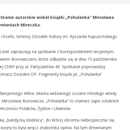
otkanie autorskie wokół książki „Pohulanka” Mirosława
podległości Ukrainy
Chełm – miasto PKWN
nieniach Mireczka.
12
ka
października
y Orsetti, Gminny Ośrodek Kultury im. Ryszarda Kapuścińskiego
2018
REDAKCJA
ecznie zapraszają na spotkanie z korespondentem wojennym,
awem Ikonowiczem, które odbędzie się w dniu 15 października
wej ChBP przy ul. Partyzantów 40. Spotkanie poprowadzą:
omasz Dostatni OP. Fragmenty książki pt. „Pohulanka”
zedwojennego Wilna. Miasta widzianego oczami młodego wtedy
 Mirosława Ikonowicza. „Pohulanka” to również zapis ostatnich
ołeczności Polaków, Żydów i Litwinów.
 „bandycką dzielnicą”, do której obcemu niebezpiecznie się
wojny to była wręcz znakomita opinia. Na tym drewnianym