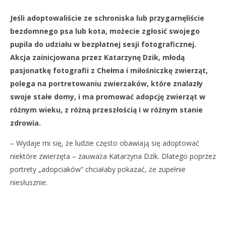
NOW VIEWING
Jeśli adoptowaliście ze schroniska lub przygarnęliście
Portret „adopciaka”
Dz
bezdomnego psa lub kota, możecie zgłosić swojego
5
5
pupila do udziału w bezpłatnej sesji fotograficznej.
maja
maj
2020
202
Akcja zainicjowana przez Katarzynę Dzik, młodą
REDAKCJA
R
pasjonatkę fotografii z Chełma i miłośniczkę zwierząt,
polega na portretowaniu zwierzaków, które znalazły
swoje stałe domy, i ma promować adopcję zwierząt w
różnym wieku, z różną przeszłością i w różnym stanie
zdrowia.
– Wydaje mi się, że ludzie często obawiają się adoptować
niektóre zwierzęta – zauważa Katarzyna Dzik. Dlatego poprzez
portrety „adopciaków” chciałaby pokazać, że zupełnie
niesłusznie.