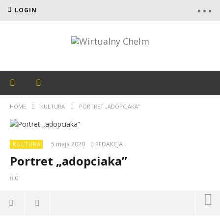
LOGIN
HOME
KULTURA
PORTRET „ADOPCIAKA”
5 maja 2020
REDAKCJA
KULTURA
Portret „adopciaka”
0