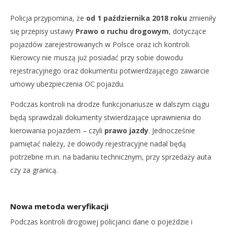
NOW VIEWING
Policja przypomina, że
od 1 października 2018
roku
zmieniły
Policja informuje kierowców
Dz
się przepisy ustawy
Prawo o ruchu drogowym
, dotyczące
5
5
pojazdów zarejestrowanych w Polsce oraz ich kontroli.
października
paź
2018
201
Kierowcy nie muszą już posiadać przy sobie dowodu
REDAKCJA
R
rejestracyjnego oraz dokumentu potwierdzającego zawarcie
umowy ubezpieczenia OC pojazdu.
Podczas kontroli na drodze funkcjonariusze w dalszym ciągu
będą sprawdzali dokumenty stwierdzające uprawnienia do
kierowania pojazdem – czyli
prawo jazdy
. Jednocześnie
pamiętać należy, że dowody rejestracyjne nadal będą
potrzebne m.in. na badaniu technicznym, przy sprzedaży auta
czy za granicą.
Nowa metoda weryfikacji
Podczas kontroli drogowej policjanci dane o pojeździe i