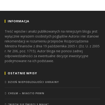
INFORMACJA
Treść wpisów i analiz publikowanych na niniejszym blogu jest
wyłącznie wyrazem osobistych poglądów Autora i nie stanowi
rekomendacji w rozumieniu przepisów Rozporządzenia
Ministra Finansów z dnia 19 października 2005 r. (Dz. U. z 2005
r. Nr 206, poz. 1715). Autor bloga nie ponosi żadnej
odpowiedzialności za ewentualne decyzje inwestycyjne
podejmowane na ich podstawie.
OSTATNIE WPISY
DZIEŃ NIEPODLEGŁOŚCI UKRAINY
CHEŁM – MIASTO PKWN
“NIECH SIĘ ŚWIĘCI 1 MAJA”