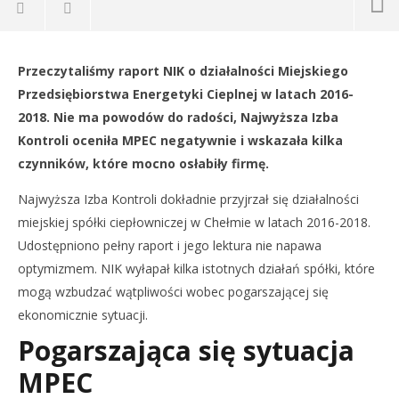
NOW VIEWING
Przeczytaliśmy raport NIK o działalności Miejskiego
NIK negatywnie o pracy chełmskiego MPEC-u
Dz
Przedsiębiorstwa Energetyki Cieplnej w latach 2016-
26
26
2018. Nie ma powodów do radości, Najwyższa Izba
sierpnia
sie
2019
201
Kontroli oceniła MPEC negatywnie i wskazała kilka
REDAKCJA
R
czynników, które mocno osłabiły firmę.
Najwyższa Izba Kontroli dokładnie przyjrzał się działalności
miejskiej spółki ciepłowniczej w Chełmie w latach 2016-2018.
Udostępniono pełny raport i jego lektura nie napawa
optymizmem. NIK wyłapał kilka istotnych działań spółki, które
mogą wzbudzać wątpliwości wobec pogarszającej się
ekonomicznie sytuacji.
Pogarszająca się sytuacja
MPEC