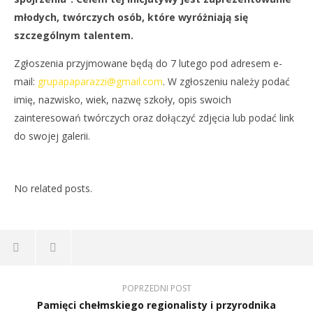
młodych, twórczych osób, które wyróżniają się
szczególnym talentem.
Zgłoszenia przyjmowane będą do 7 lutego pod adresem e-
mail:
grupapaparazzi@gmail.com
. W zgłoszeniu należy podać
NOW VIEWING
imię, nazwisko, wiek, nazwę szkoły, opis swoich
Młodzi fotografowie poszukiwani!
zainteresowań twórczych oraz dołączyć zdjęcia lub podać link
22
do swojej galerii.
stycznia
2020
REDAKCJA
No related posts.
POPRZEDNI POST
Pamięci chełmskiego regionalisty i przyrodnika