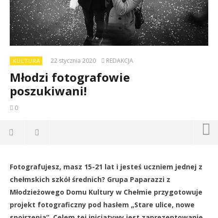
22 stycznia 2020
REDAKCJA
KULTURA
Młodzi fotografowie
poszukiwani!
0
Fotografujesz, masz 15-21 lat i jesteś uczniem jednej z
Dz
chełmskich szkół średnich? Grupa Paparazzi z
22
Młodzieżowego Domu Kultury w Chełmie przygotowuje
sty
202
projekt fotograficzny pod hasłem „Stare ulice, nowe
R
spojrzenia”. Celem tej inicjatywy jest zaprezentowanie