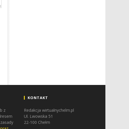
KONTAKT
b z
Redakcja wirtualnychelm.pl
adresem
Ul. Lwowska 51
 zasady
22-100 Chełm
 oraz