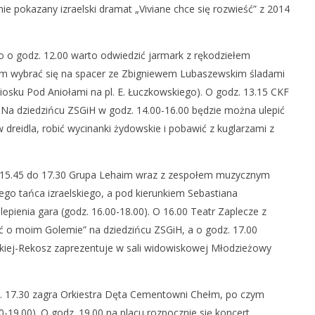
nie pokazany izraelski dramat „Viviane chce się rozwieść” z 2014
o o godz. 12.00 warto odwiedzić jarmark z rękodziełem
tem wybrać się na spacer ze Zbigniewem Lubaszewskim śladami
iosku Pod Aniołami na pl. E. Łuczkowskiego). O godz. 13.15 CKF
. Na dziedzińcu ZSGiH w godz. 14.00-16.00 będzie można ulepić
w dreidla, robić wycinanki żydowskie i pobawić z kuglarzami z
. 15.45 do 17.30 Grupa Lehaim wraz z zespołem muzycznym
go tańca izraelskiego, a pod kierunkiem Sebastiana
pienia gara (godz. 16.00-18.00). O 16.00 Teatr Zaplecze z
ć o moim Golemie” na dziedzińcu ZSGiH, a o godz. 17.00
skiej-Rekosz zaprezentuje w sali widowiskowej Młodzieżowy
. 17.30 zagra Orkiestra Dęta Cementowni Chełm, po czym
0-19.00). O godz. 19.00 na placu rozpocznie się koncert