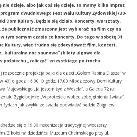
 nie dzieje, albo jak coś się dzieje, to mamy kilka imprez
podległości Ukrainy
Chełm – miasto PKWN
 program dwudniowego Festiwalu Kultury Żydowskiej (30-
26
i Dom Kultury. Będzie się działo. Koncerty, warsztaty,
sierpnia
2019
 że publiczność zmuszona jest wybierać: na film czy na
REDAKCJA
 w tym samym czasie co koncerty. Do tego w sobotę 31
 Kultury, więc trudno się zdecydować: film, koncert,
„kulturalna noc saunowa” (bilety ulgowe dla
w pośpiechu
„zaliczyć” wszystkiego po trochu.
j rozpocznie projekcja bajki dla dzieci „Golem Rabina Eliasza” w
tów 40) o godz. 16.00. O godz. 17.00 Młodzieżowy Dom Kultury
 Majewskiego „Ja jestem żyd z Wesela”, a Galeria 72 (ul.
zmulu Zygielbojmie „W proteście wobec zobojętnieniu świata”.
ch żydach jak zwykle ze swadą opowiadać będzie Zbigniew
dbędzie się o 19.30 inscenizacja tradycyjnej wieczerzy
łm. Z kolei na dziedzińcu Muzeum Chełmskiego przy ul.