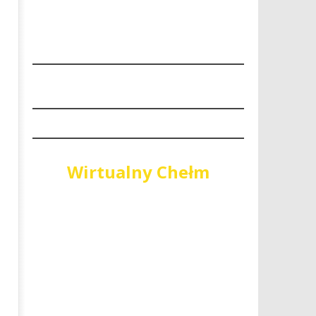
“Niech się święci 1 maja"
PiS wygrywa wybory do Sej
Województwa Lubelskiego
26
sierpnia
26
2019
sierpnia
REDAKCJA
2019
REDAKCJA
Wirtualny Chełm