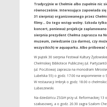
Tradycyjnie w Chełmie albo zupełnie nic się
Kulturalny maraton
Dzień Nie
równocześnie. Interesująco zapowiada się
26
26
31 sierpnia) organizowanego przez Chełmsk
sierpnia
sierpnia
2019
2019
filmy… Do tego wstęp wolny. Szkoda tylko,
REDAKCJA
REDAKCJA
koncert, ponieważ projekcje zaplanowano
sierpnia prezydent Chełma zaprasza na Noc
muzeum, zwiedzanie (za darmo), czy może 
wszystkich) w aquaparku. Albo próbować 
W piątek 30 sierpnia Festiwal Kultury Żydowskie
Chełmskiej Bibliotece Publicznej (ul. Partyzan
(ul. Pocztowa) zaprasza na monodram Mirosława
Lubelska 55) o godz. 17.00 na wspomnienie o S
W restauracji Imbryk o godz. 18.00 o chełmski
Lubaszewski.
Na dziedzińcu ZSGiH przy ul. Reformackiej 13 o
szabasowej, a o godz. 20.30 zagra Szalom Che