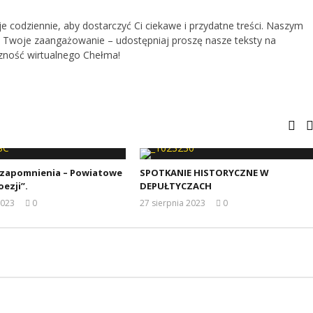
je codziennie, aby dostarczyć Ci ciekawe i przydatne treści. Naszym
 Twoje zaangażowanie – udostępniaj proszę nasze teksty na
zność wirtualnego Chełma!
 zapomnienia – Powiatowe
SPOTKANIE HISTORYCZNE W
oezji”.
DEPUŁTYCZACH
2023
0
27 sierpnia 2023
0
REDAKCJA
REDAKCJA