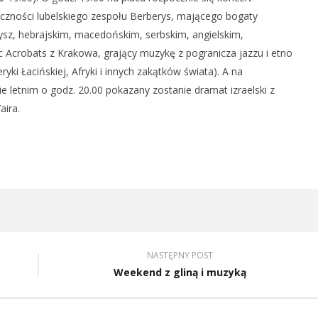
iczności lubelskiego zespołu Berberys, mającego bogaty
dysz, hebrajskim, macedońskim, serbskim, angielskim,
c Acrobats z Krakowa, grający muzykę z pogranicza jazzu i etno
ryki Łacińskiej, Afryki i innych zakątków świata). A na
e letnim o godz. 20.00 pokazany zostanie dramat izraelski z
aira.
NASTĘPNY POST
Weekend z gliną i muzyką