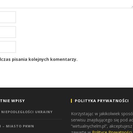
czas pisania kolejnych komentarzy.
TNIE WPISY
POLITYKA PRYWATNOŚCI
 NIEPODLEGŁOŚCI UKRAINY
Korzystając w jakikolwiek sposó
serwisu znajdującego się pod 
“wirtualnychelm.pl”, akceptujesz
M – MIASTO PKWN
zawarte w
Polityce Prywatności