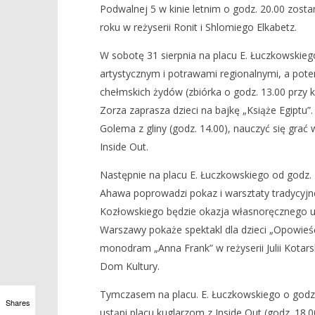
Podwalnej 5 w kinie letnim o godz. 20.00 zosta
roku w reżyserii Ronit i Shlomiego Elkabetz.
W sobotę 31 sierpnia na placu E. Łuczkowskieg
artystycznym i potrawami regionalnymi, a po
chełmskich żydów (zbiórka o godz. 13.00 przy k
Zorza zaprasza dzieci na bajkę „Książe Egiptu”
Golema z gliny (godz. 14.00), nauczyć się grać 
Inside Out.
Następnie na placu E. Łuczkowskiego od godz
Ahawa poprowadzi pokaz i warsztaty tradycyjne
Kozłowskiego będzie okazja własnoręcznego ule
Warszawy pokaże spektakl dla dzieci „Opowieś
monodram „Anna Frank” w reżyserii Julii Kotar
Dom Kultury.
Tymczasem na placu. E. Łuczkowskiego o godz
Shares
ustąpi placu kuglarzom z Inside Out (godz. 18.0