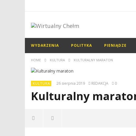
WYDARZENIA
POLITYKA
PIENIĄDZE
HOME
KULTURA
KULTURALNY MARATON
26 sierpnia 2019
REDAKCJA
0
KULTURA
Kulturalny marato
NOW VIEWING