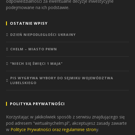
odpowiedzialności za ewentualne decyzje inwestycyjne
podejmowane na ich podstawie.
OSTATNIE WPISY
DZIEŃ NIEPODLEGŁOŚCI UKRAINY
CHEŁM – MIASTO PKWN
“NIECH SIĘ ŚWIĘCI 1 MAJA”
PIS WYGRYWA WYBORY DO SEJMIKU WOJEWÓDZTWA
LUBELSKIEGO
POLITYKA PRYWATNOŚCI
Korzystając w jakikolwiek sposób z serwisu znajdującego się
pod adresem “wirtualnychelm.pl”, akceptujesz zasady zawarte
w
Polityce Prywatności oraz regulaminie stron
y.