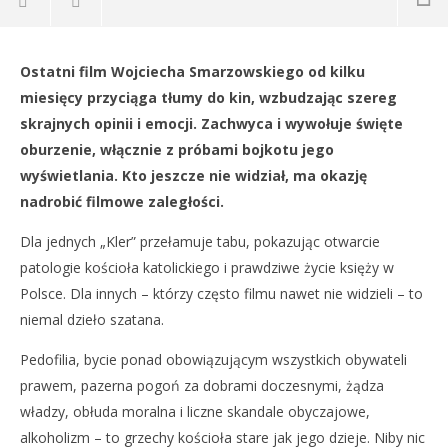
NOW VIEWING
Ostatni film Wojciecha Smarzowskiego od kilku
„Kler” – bezpłatne seanse
Dz
miesięcy przyciąga tłumy do kin, wzbudzając szereg
11
11
skrajnych opinii i emocji. Zachwyca i wywołuje święte
marca
ma
2019
201
oburzenie, włącznie z próbami bojkotu jego
REDAKCJA
R
wyświetlania. Kto jeszcze nie widział, ma okazję
nadrobić filmowe zaległości.
Dla jednych „Kler” przełamuje tabu, pokazując otwarcie
patologie kościoła katolickiego i prawdziwe życie księży w
Polsce. Dla innych – którzy często filmu nawet nie widzieli – to
niemal dzieło szatana.
Pedofilia, bycie ponad obowiązującym wszystkich obywateli
prawem, pazerna pogoń za dobrami doczesnymi, żądza
władzy, obłuda moralna i liczne skandale obyczajowe,
alkoholizm – to grzechy kościoła stare jak jego dzieje. Niby nic