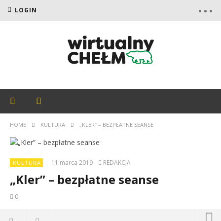
LOGIN
HOME
KULTURA
„KLER” – BEZPŁATNE SEANSE
11 marca 2019
REDAKCJA
KULTURA
„Kler” – bezpłatne seanse
0