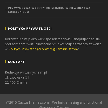
PIS WYGRYWA WYBORY DO SEJMIKU WOJEWÓDZTWA
LUBELSKIEGO
POLITYKA PRYWATNOŚCI
Korzystając w jakikolwiek sposób z serwisu znajdującego się
pod adresem “wirtualnychelm.pl”, akceptujesz zasady zawarte
w
Polityce Prywatności oraz regulaminie stron
y.
KONTAKT
Redakcja wirtualnychelm.pl
Ul. Lwowska 51
22-100 Chełm
@2015 CactusThemes.com - We built amazing and functional
Wordpress Themes