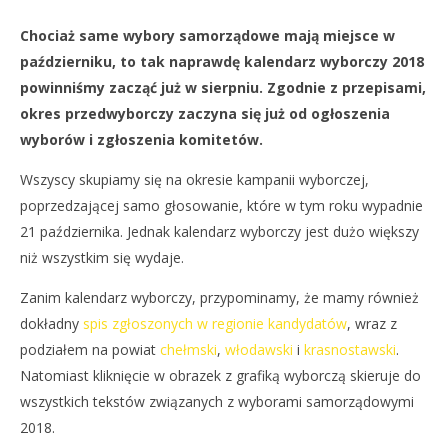
NOW VIEWING
Chociaż same wybory samorządowe mają miejsce w
Kalendarz wyborczy 2018
Dz
październiku, to tak naprawdę kalendarz wyborczy 2018
29
29
powinniśmy zacząć już w sierpniu. Zgodnie z przepisami,
sierpnia
sie
2018
201
okres przedwyborczy zaczyna się już od ogłoszenia
REDAKCJA
R
wyborów i zgłoszenia komitetów.
Wszyscy skupiamy się na okresie kampanii wyborczej,
poprzedzającej samo głosowanie, które w tym roku wypadnie
21 października. Jednak kalendarz wyborczy jest dużo większy
niż wszystkim się wydaje.
Zanim kalendarz wyborczy, przypominamy, że mamy również
dokładny
spis zgłoszonych w regionie kandydatów
, wraz z
podziałem na powiat
chełmski
,
włodawski
i
krasnostawski
.
Natomiast kliknięcie w obrazek z grafiką wyborczą skieruje do
wszystkich tekstów związanych z wyborami samorządowymi
2018.