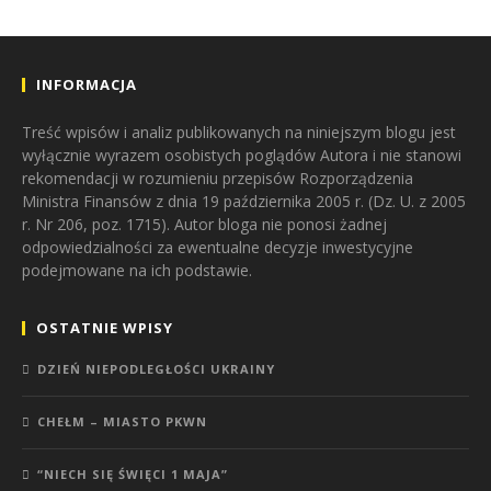
INFORMACJA
Treść wpisów i analiz publikowanych na niniejszym blogu jest
wyłącznie wyrazem osobistych poglądów Autora i nie stanowi
rekomendacji w rozumieniu przepisów Rozporządzenia
Ministra Finansów z dnia 19 października 2005 r. (Dz. U. z 2005
r. Nr 206, poz. 1715). Autor bloga nie ponosi żadnej
odpowiedzialności za ewentualne decyzje inwestycyjne
podejmowane na ich podstawie.
OSTATNIE WPISY
DZIEŃ NIEPODLEGŁOŚCI UKRAINY
CHEŁM – MIASTO PKWN
“NIECH SIĘ ŚWIĘCI 1 MAJA”