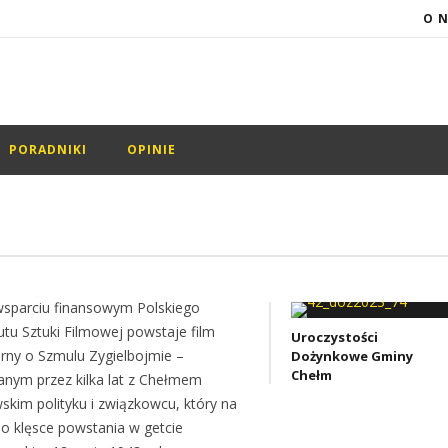
O 
PORADNIKI
OPINIE
wsparciu finansowym Polskiego
tutu Sztuki Filmowej powstaje film
Uroczystości
arny o Szmulu Zygielbojmie –
Dożynkowe Gminy
Chełm
anym przez kilka lat z Chełmem
skim polityku i związkowcu, który na
 o klęsce powstania w getcie