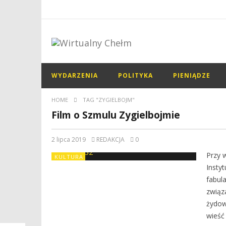
WYDARZENIA
POLITYKA
PIENIĄDZE
HOME
TAG "ZYGIELBOJM"
Film o Szmulu Zygielbojmie
2 lipca 2019
REDAKCJA
0
Przy 
KULTURA
Insty
fabul
związ
żydow
wieść