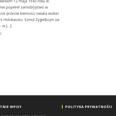
awskim 12 maja 1943 roku w
nie popełnił samobójstwo w
ście przeciw bierności świata wobec
ni Holokaustu. Szmul Zygielbojm (ur.
. w […]
J
TNIE WPISY
POLITYKA PRYWATNOŚCI