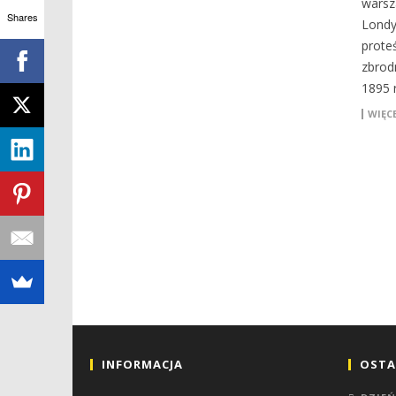
warsz
Shares
Londy
prote
zbrod
1895 r
WIĘCE
INFORMACJA
OSTA