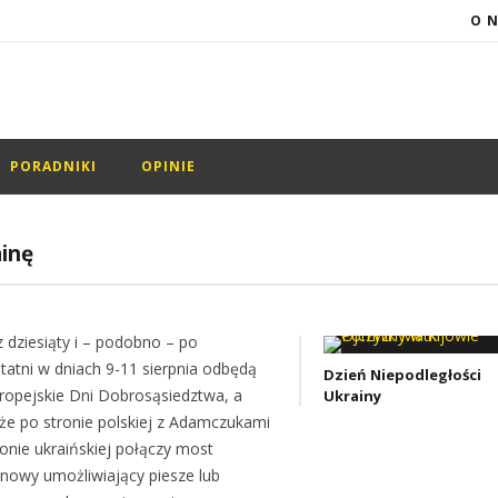
O 
PORADNIKI
OPINIE
ainę
z dziesiąty i – podobno – po
statni w dniach 9-11 sierpnia odbędą
Dzień Niepodległości
uropejskie Dni Dobrosąsiedztwa, a
Ukrainy
że po stronie polskiej z Adamczukami
ronie ukraińskiej połączy most
nowy umożliwiający piesze lub