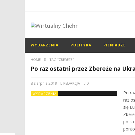
WYDARZENIA
POLITYKA
PIENIĄDZE
HOME
TAG "ZBEREŻE"
Po raz ostatni przez Zbereże na Ukr
8 sierpnia 2019
REDAKCJA
0
Po ra
WYDARZENIA
raz o
się E
Zbere
po st
ponto