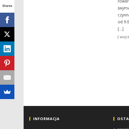
rower
Shares
(wyma
czynn
od 9.0
[…]
WIĘCE
INFORMACJA
OSTA