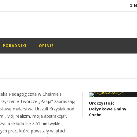
O 
PORADNIKI
OPINIE
oteka Pedagogiczna w Chełmie i
rzyszenie Twórcze „Pasja” zapraszają
Uroczystości
stawę malarstwa Urszuli Krzysiak pod
Dożynkowe Gminy
Chełm
em „Mój realizm, moja abstrakcja”.
zycja składa się z 61 niezwykle
ych prac, które powstały w latach