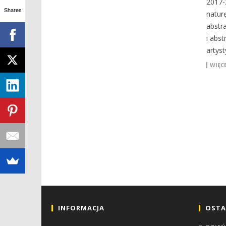
2017-
Shares
natur
abstr
i abst
artyst
WIĘCE
INFORMACJA
OSTA