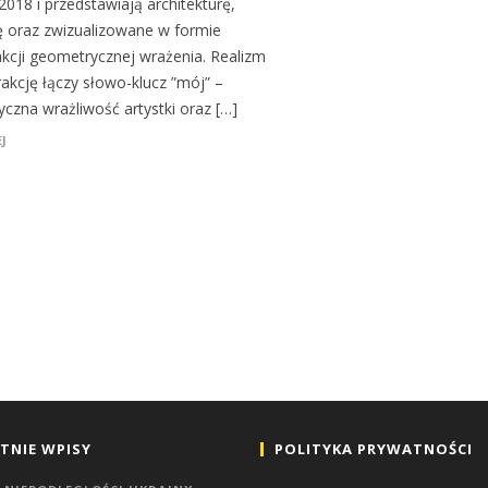
2018 i przedstawiają architekturę,
ę oraz zwizualizowane w formie
akcji geometrycznej wrażenia. Realizm
rakcję łączy słowo-klucz ”mój” –
yczna wrażliwość artystki oraz […]
J
TNIE WPISY
POLITYKA PRYWATNOŚCI