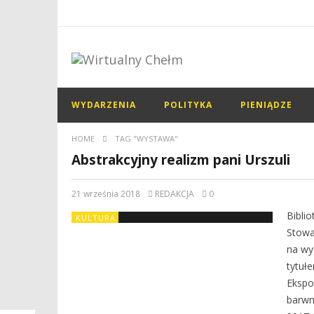
WYDARZENIA
POLITYKA
PIENIĄDZE
HOME
TAG "WYSTAWA"
Abstrakcyjny realizm pani Urszuli
21 września 2018
REDAKCJA
0
Bibli
KULTURA
Stowa
na wy
tytuł
Ekspo
barwn