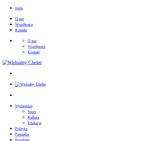
login
O nas
Współpraca
Kontakt
O nas
Współpraca
Kontakt
Wydarzenia
Sport
Kultura
Edukacja
Polityka
Pieniądze
Poradniki