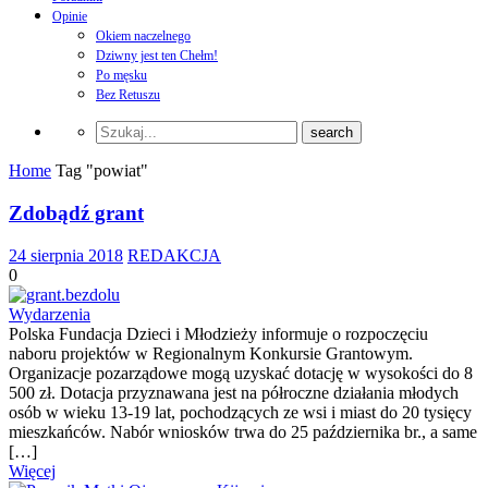
Opinie
Okiem naczelnego
Dziwny jest ten Chełm!
Po męsku
Bez Retuszu
Home
Tag "powiat"
Zdobądź grant
24 sierpnia 2018
REDAKCJA
0
Wydarzenia
Polska Fundacja Dzieci i Młodzieży informuje o rozpoczęciu
naboru projektów w Regionalnym Konkursie Grantowym.
Organizacje pozarządowe mogą uzyskać dotację w wysokości do 8
500 zł. Dotacja przyznawana jest na półroczne działania młodych
osób w wieku 13-19 lat, pochodzących ze wsi i miast do 20 tysięcy
mieszkańców. Nabór wniosków trwa do 25 października br., a same
[…]
Więcej