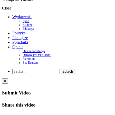
Close
Wydarzenia
Sport
Kultura
Edukacja
Polityka
Pieniądze
Poradniki
Opinie
Okiem naczelnego
Dziwny jest ten Chełm!
Po męsku
Bez Retuszu
×
Submit Video
Share this video