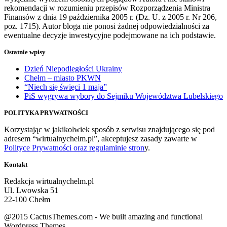
rekomendacji w rozumieniu przepisów Rozporządzenia Ministra
Finansów z dnia 19 października 2005 r. (Dz. U. z 2005 r. Nr 206,
poz. 1715). Autor bloga nie ponosi żadnej odpowiedzialności za
ewentualne decyzje inwestycyjne podejmowane na ich podstawie.
Ostatnie wpisy
Dzień Niepodległości Ukrainy
Chełm – miasto PKWN
“Niech się święci 1 maja”
PiS wygrywa wybory do Sejmiku Województwa Lubelskiego
POLITYKA PRYWATNOŚCI
Korzystając w jakikolwiek sposób z serwisu znajdującego się pod
adresem “wirtualnychelm.pl”, akceptujesz zasady zawarte w
Polityce Prywatności oraz regulaminie stron
y.
Kontakt
Redakcja wirtualnychelm.pl
Ul. Lwowska 51
22-100 Chełm
@2015 CactusThemes.com - We built amazing and functional
Wordpress Themes