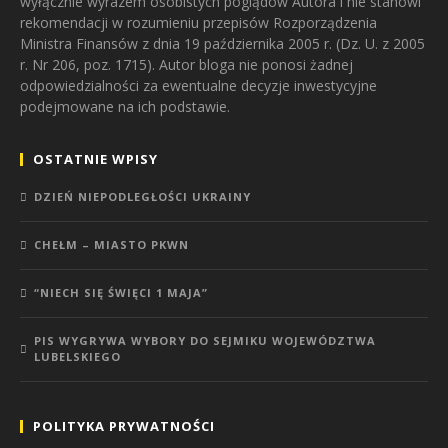
wyłącznie wyrazem osobistych poglądów Autora i nie stanowi
rekomendacji w rozumieniu przepisów Rozporządzenia
Ministra Finansów z dnia 19 października 2005 r. (Dz. U. z 2005
r. Nr 206, poz. 1715). Autor bloga nie ponosi żadnej
odpowiedzialności za ewentualne decyzje inwestycyjne
podejmowane na ich podstawie.
OSTATNIE WPISY
DZIEŃ NIEPODLEGŁOŚCI UKRAINY
CHEŁM – MIASTO PKWN
“NIECH SIĘ ŚWIĘCI 1 MAJA”
PIS WYGRYWA WYBORY DO SEJMIKU WOJEWÓDZTWA
LUBELSKIEGO
POLITYKA PRYWATNOŚCI