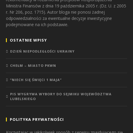
Ministra Finansów z dnia 19 października 2005 r. (Dz. U. z 2005
r. Nr 206, poz. 1715). Autor bloga nie ponosi żadnej
odpowiedzialności za ewentualne decyzje inwestycyjne
podejmowane na ich podstawie.
OSTATNIE WPISY
DZIEŃ NIEPODLEGŁOŚCI UKRAINY
CHEŁM – MIASTO PKWN
“NIECH SIĘ ŚWIĘCI 1 MAJA”
PIS WYGRYWA WYBORY DO SEJMIKU WOJEWÓDZTWA
LUBELSKIEGO
POLITYKA PRYWATNOŚCI
Korzystając w jakikolwiek sposób z serwisu znajdującego się