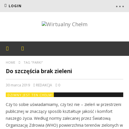
LOGIN
HOME
TAG "PARKI"
Do szczęścia brak zieleni
30 marca 2019
REDAKCJA
0
DZIWNY JEST TEN CHEŁM!
Czy to sobie uświadamiamy, czy też nie – zieleń w przestrzeni
publicznej w znaczący sposób kształtuje jakość i komfort
naszego życia. Według normy zalecanej przez Światową
Organizację Zdrowia (WHO) powierzchnia terenów zielonych w