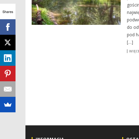
gości
Shares
najwi
podwo
do od
pod h
[…]
WIĘCE