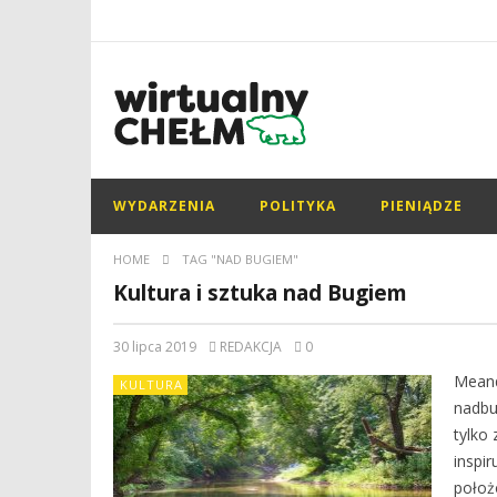
WYDARZENIA
POLITYKA
PIENIĄDZE
HOME
TAG "NAD BUGIEM"
Kultura i sztuka nad Bugiem
30 lipca 2019
REDAKCJA
0
Meand
KULTURA
nadbu
tylko
inspir
położ