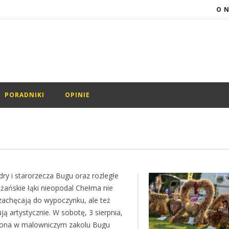
O 
PORADNIKI
OPINIE
ry i starorzecza Bugu oraz rozległe
żańskie łąki nieopodal Chełma nie
 zachęcają do wypoczynku, ale też
ują artystycznie. W sobotę, 3 sierpnia,
ona w malowniczym zakolu Bugu