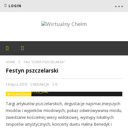
LOGIN
HOME
TAG "DZIEŃ PSZCZELARZA"
Festyn pszczelarski
19 lipca 2019
REDAKCJA
0
WYDARZENIA
Targi artykułów pszczelarskich, degustacje najsmaczniejszych
miodów i wypieków miodowych, pokaz odwirowywania miodu,
zwiedzanie kościelnej wieży widokowej, występy lokalnych
zespołów artystycznych, koncerty duetu Halina Benedyk i