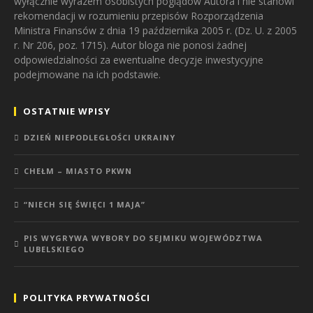
wyłącznie wyrazem osobistych poglądów Autora i nie stanowi
rekomendacji w rozumieniu przepisów Rozporządzenia
Ministra Finansów z dnia 19 października 2005 r. (Dz. U. z 2005
r. Nr 206, poz. 1715). Autor bloga nie ponosi żadnej
odpowiedzialności za ewentualne decyzje inwestycyjne
podejmowane na ich podstawie.
OSTATNIE WPISY
DZIEŃ NIEPODLEGŁOŚCI UKRAINY
CHEŁM – MIASTO PKWN
“NIECH SIĘ ŚWIĘCI 1 MAJA”
PIS WYGRYWA WYBORY DO SEJMIKU WOJEWÓDZTWA
LUBELSKIEGO
POLITYKA PRYWATNOŚCI