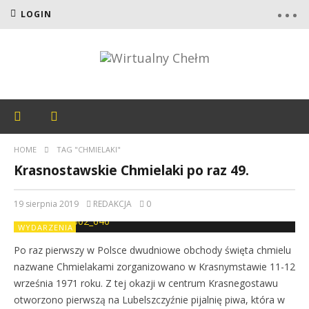
LOGIN
HOME
TAG "CHMIELAKI"
Krasnostawskie Chmielaki po raz 49.
19 sierpnia 2019
REDAKCJA
0
WYDARZENIA
Po raz pierwszy w Polsce dwudniowe obchody święta chmielu
nazwane Chmielakami zorganizowano w Krasnymstawie 11-12
września 1971 roku. Z tej okazji w centrum Krasnegostawu
otworzono pierwszą na Lubelszczyźnie pijalnię piwa, która w