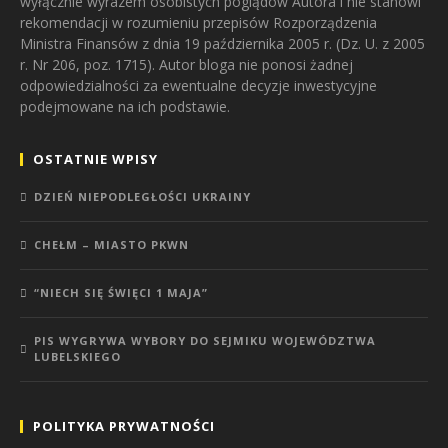
wyłącznie wyrazem osobistych poglądów Autora i nie stanowi
rekomendacji w rozumieniu przepisów Rozporządzenia
Ministra Finansów z dnia 19 października 2005 r. (Dz. U. z 2005
r. Nr 206, poz. 1715). Autor bloga nie ponosi żadnej
odpowiedzialności za ewentualne decyzje inwestycyjne
podejmowane na ich podstawie.
OSTATNIE WPISY
DZIEŃ NIEPODLEGŁOŚCI UKRAINY
CHEŁM – MIASTO PKWN
“NIECH SIĘ ŚWIĘCI 1 MAJA”
PIS WYGRYWA WYBORY DO SEJMIKU WOJEWÓDZTWA
LUBELSKIEGO
POLITYKA PRYWATNOŚCI