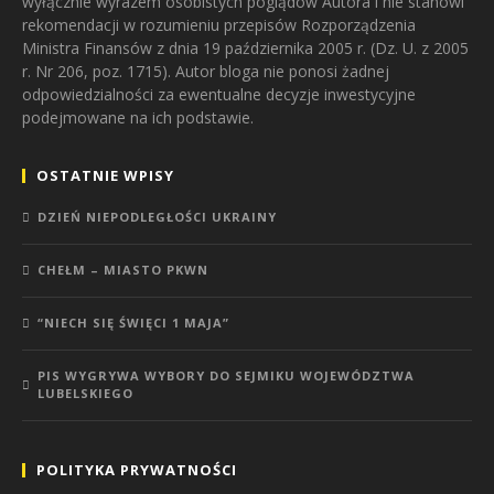
wyłącznie wyrazem osobistych poglądów Autora i nie stanowi
rekomendacji w rozumieniu przepisów Rozporządzenia
Ministra Finansów z dnia 19 października 2005 r. (Dz. U. z 2005
r. Nr 206, poz. 1715). Autor bloga nie ponosi żadnej
odpowiedzialności za ewentualne decyzje inwestycyjne
podejmowane na ich podstawie.
OSTATNIE WPISY
DZIEŃ NIEPODLEGŁOŚCI UKRAINY
CHEŁM – MIASTO PKWN
“NIECH SIĘ ŚWIĘCI 1 MAJA”
PIS WYGRYWA WYBORY DO SEJMIKU WOJEWÓDZTWA
LUBELSKIEGO
POLITYKA PRYWATNOŚCI