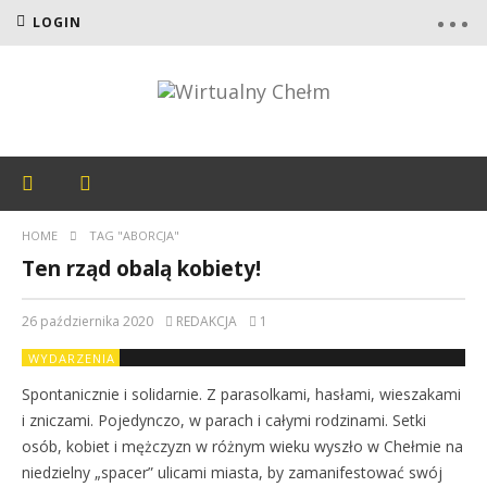
LOGIN
HOME
TAG "ABORCJA"
Ten rząd obalą kobiety!
26 października 2020
REDAKCJA
1
WYDARZENIA
Spontanicznie i solidarnie. Z parasolkami, hasłami, wieszakami
i zniczami. Pojedynczo, w parach i całymi rodzinami. Setki
osób, kobiet i mężczyzn w różnym wieku wyszło w Chełmie na
niedzielny „spacer” ulicami miasta, by zamanifestować swój