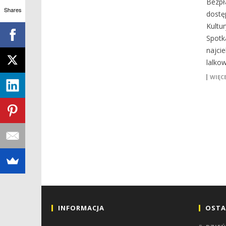
Bezpł
Shares
dostę
Kultu
Spotk
najci
lalko
WIĘCE
INFORMACJA
OSTA