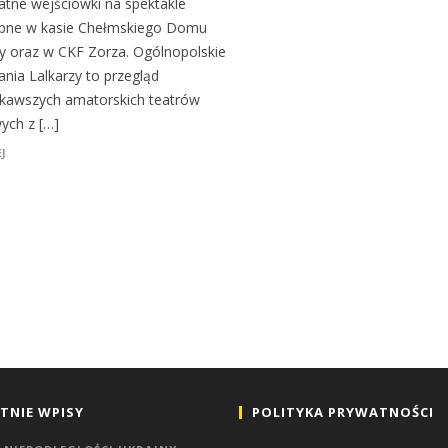
atne wejściówki na spektakle
pne w kasie Chełmskiego Domu
ry oraz w CKF Zorza. Ogólnopolskie
ania Lalkarzy to przegląd
ekawszych amatorskich teatrów
wych z […]
J
TNIE WPISY
POLITYKA PRYWATNOŚCI