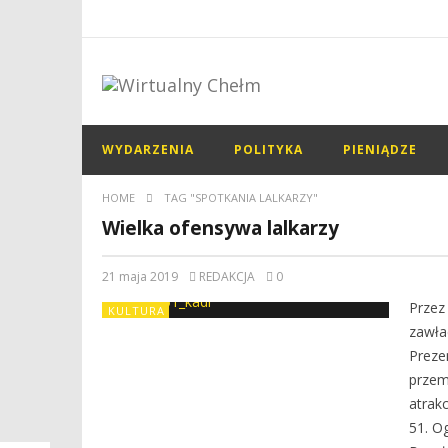
WYDARZENIA
POLITYKA
PIENIĄDZE
HOME
TAG "SPOTKANIA LALKARZY"
Wielka ofensywa lalkarzy
21 maja 2019
REDAKCJA
0
Przez
KULTURA
zawła
Preze
przem
atrak
51. O