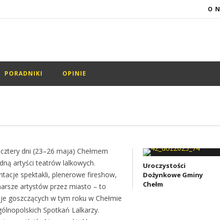
O 
PORADNIKI
OPINIE
 cztery dni (23–26 maja) Chełmem
dną artyści teatrów lalkowych.
Uroczystości
ntacje spektakli, plenerowe fireshow,
Dożynkowe Gminy
Chełm
arsze artystów przez miasto – to
cje goszczących w tym roku w Chełmie
gólnopolskich Spotkań Lalkarzy.